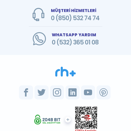
MÜŞTERİ HİZMETLERİ
0 (850) 532 74 74
WHATSAPP YARDIM
0 (532) 365 01 08