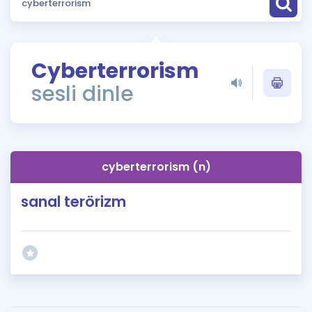
Puan Hesaplama
Rehberlik Aracı
Cyberterrorism
ÖSYM Sınav Takvimi
sesli dinle
Kampanyalar
Blog
cyberterrorism (n)
İngilizce Gramer
sanal terörizm