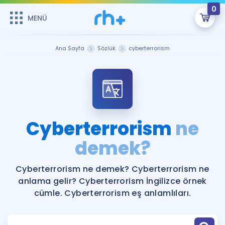
0
MENÜ
MENÜ
Üye Girişi
Ana Sayfa
Sözlük
cyberterrorism
Online Dersler
Sepetin Şu An Boş.
Çalışma Paketleri
Remzi Hoca ile seni sınava hazırlayacak onlarca eğitim seni
bekliyor!
Kitaplar ve Kaynaklar
GİRİŞ YAP
Cyberterrorism
ne
Katılımcı Görüşleri
demek?
Şifremi Hatırlamıyorum
ÜYE DEĞİLİM
Faydalı Araçlar
Cyberterrorism ne demek? Cyberterrorism ne
anlama gelir? Cyberterrorism İngilizce örnek
Ücretsiz Kaynaklar
Blog
İngilizce Gramer
cümle. Cyberterrorism eş anlamlıları.
Hakkımızda
Kariyer
Sözlük
Soru & Cevap
İletişim