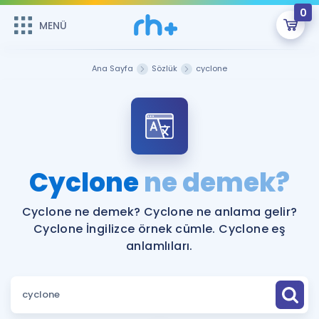
0
MENÜ
MENÜ
Üye Girişi
Ana Sayfa
Sözlük
cyclone
Online Dersler
Sepetin Şu An Boş.
Çalışma Paketleri
Remzi Hoca ile seni sınava hazırlayacak onlarca eğitim seni
bekliyor!
Kitaplar ve Kaynaklar
GİRİŞ YAP
Cyclone
ne demek?
Katılımcı Görüşleri
Şifremi Hatırlamıyorum
Cyclone ne demek? Cyclone ne anlama gelir?
Cyclone İngilizce örnek cümle. Cyclone eş
ÜYE DEĞİLİM
Faydalı Araçlar
anlamlıları.
Ücretsiz Kaynaklar
Blog
İngilizce Gramer
Hakkımızda
Kariyer
Sözlük
Soru & Cevap
İletişim