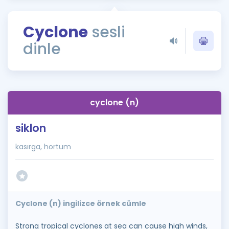
Puan Hesaplama
Cyclone
sesli
Rehberlik Aracı
dinle
ÖSYM Sınav Takvimi
Kampanyalar
Blog
cyclone (n)
İngilizce Gramer
siklon
kasırga, hortum
Cyclone (n) ingilizce örnek cümle
Strong tropical cyclones at sea can cause high winds,