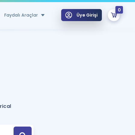
0
Faydalı Araçlar
Üye Girişi
klar
n Ücretsiz Kaynaklar
 için Özel Sözlük
Sepetin Şu An Boş.
ma
uan Hesaplama Aracı
i Hoca ile seni sınava hazırlayacak onlarca eğitim seni bekliyor!
Şifremi Hatırlamıyorum
GİRİŞ YAP
rical
azırlananlar için Öneriler
kvimi
ÜYE DEĞİLİM
arı Tek Takvimde