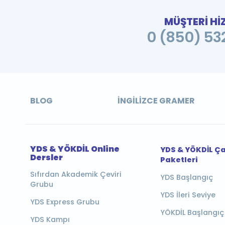
MÜŞTERİ Hİ
0 (850) 532
BLOG
İNGILIZCE GRAMER
YDS & YÖKDİL Online
YDS & YÖKDİL Ç
Dersler
Paketleri
Sıfırdan Akademik Çeviri
YDS Başlangıç
Grubu
YDS İleri Seviye
YDS Express Grubu
YÖKDİL Başlangıç
YDS Kampı