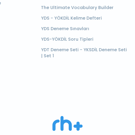
e
The Ultimate Vocabulary Builder
YDS - YÖKDİL Kelime Defteri
YDS Deneme Sınavları
YDS-YÖKDİL Soru Tipleri
YDT Deneme Seti - YKSDİL Deneme Seti
| Set 1