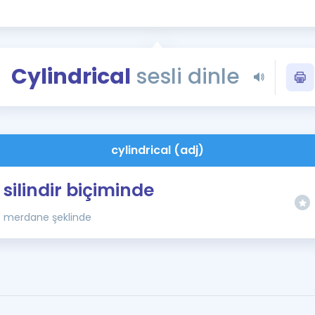
Kampanyalar
Eğitim ve Kitaplar
Blog
Cylindrical
sesli dinle
YDS - YÖKDİL Tüm S
İngilizce Gram
İngilizce Gramer
cylindrical (adj)
silindir biçiminde
merdane şeklinde