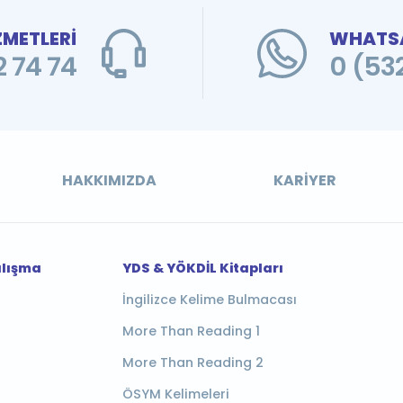
ZMETLERİ
WHATSA
 74 74
0 (53
HAKKIMIZDA
KARIYER
alışma
YDS & YÖKDİL Kitapları
İngilizce Kelime Bulmacası
More Than Reading 1
More Than Reading 2
ÖSYM Kelimeleri