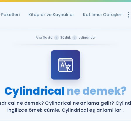
Paketleri
Kitaplar ve Kaynaklar
Katılımcı Görüşleri
Ücretsiz Kayna
Ana Sayfa
Sözlük
cylindrical
YDS ve YÖKDİL içi
Sözlük
İngilizce Sınavları
Puan Hesapla
Cylindrical
ne demek?
YDS ve YÖKDİL P
Remz
Rehberlik Aracı
ndrical ne demek? Cylindrical ne anlama gelir? Cylind
YDS ve YÖKDİL'e H
İngilizce örnek cümle. Cylindrical eş anlamlıları.
ÖSYM Sınav Ta
Tüm ÖSYM Sınavl