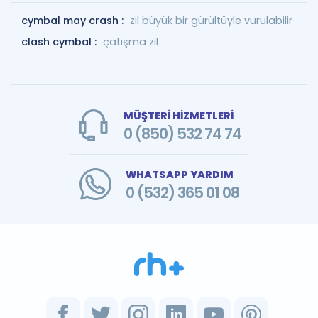
cymbal may crash :
zil büyük bir gürültüyle vurulabilir
clash cymbal :
çatışma zil
MÜŞTERİ HİZMETLERİ
0 (850) 532 74 74
WHATSAPP YARDIM
0 (532) 365 01 08