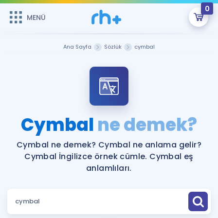
0
MENÜ
MENÜ
Üye Girişi
Ana Sayfa
Sözlük
cymbal
Online Dersler
Sepetin Şu An Boş.
Çalışma Paketleri
Remzi Hoca ile seni sınava hazırlayacak onlarca eğitim seni
bekliyor!
Kitaplar ve Kaynaklar
GİRİŞ YAP
Cymbal
ne demek?
Katılımcı Görüşleri
Şifremi Hatırlamıyorum
Cymbal ne demek? Cymbal ne anlama gelir?
Cymbal İngilizce örnek cümle. Cymbal eş
ÜYE DEĞİLİM
Faydalı Araçlar
anlamlıları.
Ücretsiz Kaynaklar
Blog
İngilizce Gramer
Hakkımızda
Kariyer
Sözlük
Soru & Cevap
İletişim