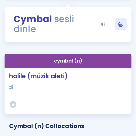
Puan Hesaplama
Cymbal
sesli
Rehberlik Aracı
dinle
ÖSYM Sınav Takvimi
Kampanyalar
Blog
cymbal (n)
İngilizce Gramer
halile (müzik aleti)
zil
Cymbal (n) Collocations