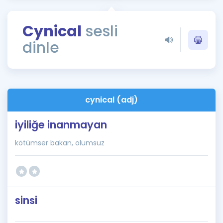
Puan Hesaplama
Cynical
sesli
Rehberlik Aracı
dinle
ÖSYM Sınav Takvimi
Kampanyalar
Blog
cynical (adj)
İngilizce Gramer
iyiliğe inanmayan
kötümser bakan, olumsuz
sinsi