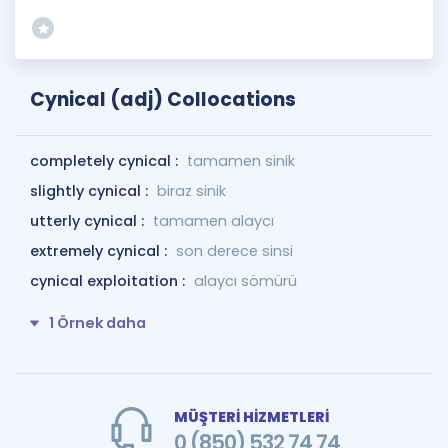
Cynical (adj) Collocations
completely cynical :
tamamen sinik
slightly cynical :
biraz sinik
utterly cynical :
tamamen alaycı
extremely cynical :
son derece sinsi
cynical exploitation :
alaycı sömürü
1 Örnek daha
MÜŞTERİ HİZMETLERİ
0 (850) 532 74 74