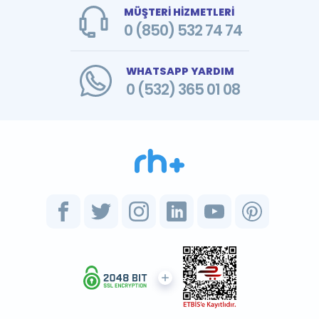
MÜŞTERİ HİZMETLERİ
0 (850) 532 74 74
WHATSAPP YARDIM
0 (532) 365 01 08