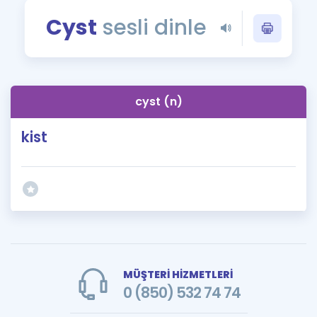
Puan Hesaplama
Cyst
sesli dinle
Rehberlik Aracı
ÖSYM Sınav Takvimi
cyst (n)
Kampanyalar
kist
Blog
İngilizce Gramer
MÜŞTERİ HİZMETLERİ
0 (850) 532 74 74