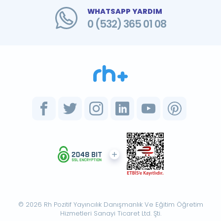
WHATSAPP YARDIM
0 (532) 365 01 08
© 2026 Rh Pozitif Yayıncılık Danışmanlık Ve Eğitim Öğretim
Hizmetleri Sanayi Ticaret Ltd. Şti.