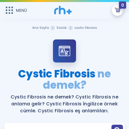
0
MENÜ
MENÜ
Üye Girişi
Ana Sayfa
Sözlük
cystic fibrosis
Online Dersler
Sepetin Şu An Boş.
Çalışma Paketleri
Remzi Hoca ile seni sınava hazırlayacak onlarca eğitim seni
bekliyor!
Kitaplar ve Kaynaklar
GİRİŞ YAP
Cystic Fibrosis
ne
Katılımcı Görüşleri
demek?
Şifremi Hatırlamıyorum
ÜYE DEĞİLİM
Faydalı Araçlar
Cystic Fibrosis ne demek? Cystic Fibrosis ne
anlama gelir? Cystic Fibrosis İngilizce örnek
Ücretsiz Kaynaklar
Blog
İngilizce Gramer
cümle. Cystic Fibrosis eş anlamlıları.
Hakkımızda
Kariyer
Sözlük
Soru & Cevap
İletişim