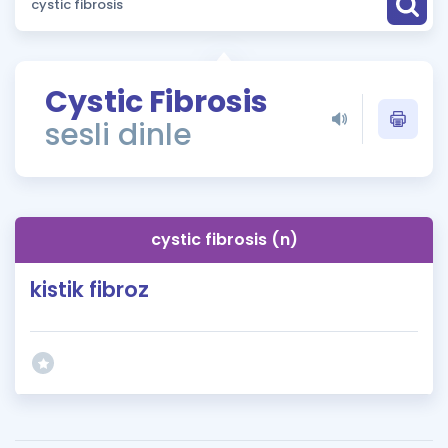
Puan Hesaplama
Rehberlik Aracı
Cystic Fibrosis
ÖSYM Sınav Takvimi
sesli dinle
Kampanyalar
Blog
cystic fibrosis (n)
İngilizce Gramer
kistik fibroz