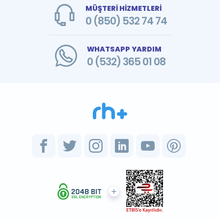
MÜŞTERİ HİZMETLERİ
0 (850) 532 74 74
WHATSAPP YARDIM
0 (532) 365 01 08