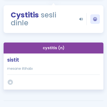
Puan Hesaplama
Cystitis
sesli
Rehberlik Aracı
dinle
ÖSYM Sınav Takvimi
Kampanyalar
Blog
cystitis (n)
İngilizce Gramer
sistit
mesane iltihabı