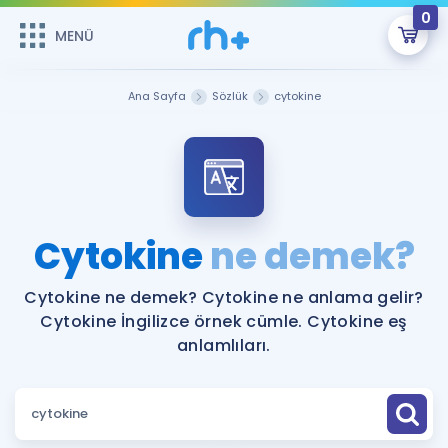
0
MENÜ
MENÜ
Üye Girişi
Ana Sayfa
Sözlük
cytokine
Online Dersler
Sepetin Şu An Boş.
Çalışma Paketleri
Remzi Hoca ile seni sınava hazırlayacak onlarca eğitim seni
bekliyor!
Kitaplar ve Kaynaklar
GİRİŞ YAP
Cytokine
ne demek?
Katılımcı Görüşleri
Şifremi Hatırlamıyorum
Cytokine ne demek? Cytokine ne anlama gelir?
Cytokine İngilizce örnek cümle. Cytokine eş
ÜYE DEĞİLİM
Faydalı Araçlar
anlamlıları.
Ücretsiz Kaynaklar
Blog
İngilizce Gramer
Hakkımızda
Kariyer
Sözlük
Soru & Cevap
İletişim