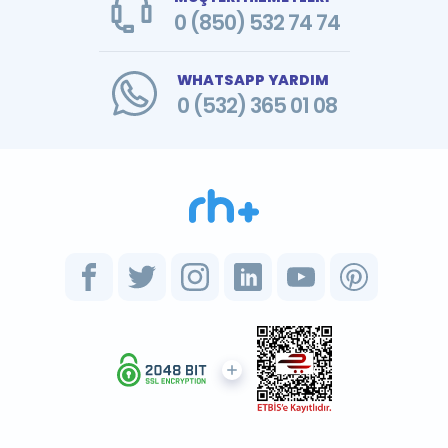
0 (850) 532 74 74
WHATSAPP YARDIM
0 (532) 365 01 08