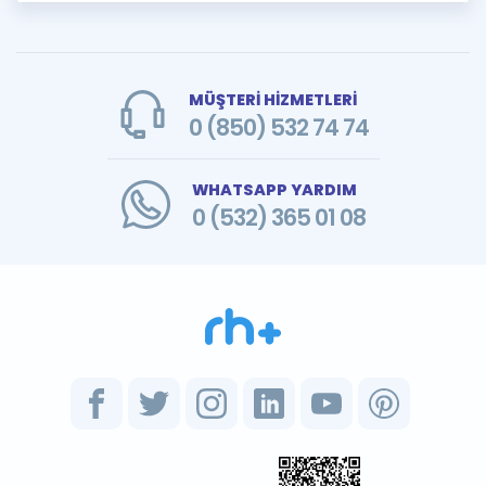
MÜŞTERİ HİZMETLERİ
0 (850) 532 74 74
WHATSAPP YARDIM
0 (532) 365 01 08