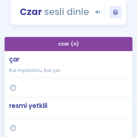
Puan Hesaplama
Czar
sesli dinle
Rehberlik Aracı
ÖSYM Sınav Takvimi
czar (n)
Kampanyalar
çar
Blog
Rus imparatoru, Rus çarı
İngilizce Gramer
resmi yetkili