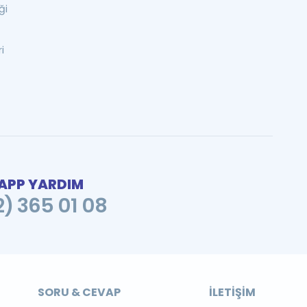
ği
i
PP YARDIM
2) 365 01 08
SORU & CEVAP
İLETIŞIM