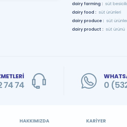
dairy farming :
süt besicili
dairy food :
süt ürünleri
dairy produce :
süt ürünler
dairy product :
süt ürünü
ZMETLERİ
WHATSA
 74 74
0 (53
HAKKIMIZDA
KARIYER