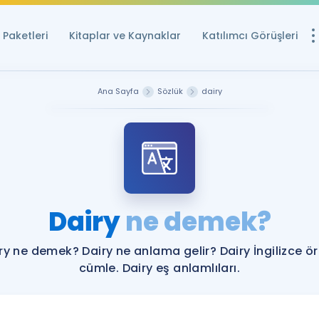
Paketleri
Kitaplar ve Kaynaklar
Katılımcı Görüşleri
Ücretsiz Kayna
Ana Sayfa
Sözlük
dairy
YDS ve YÖKDİL içi
Sözlük
İngilizce Sınavları
Puan Hesapla
Dairy
ne demek?
YDS ve YÖKDİL P
Remz
Rehberlik Aracı
ry ne demek? Dairy ne anlama gelir? Dairy İngilizce ö
YDS ve YÖKDİL'e H
cümle. Dairy eş anlamlıları.
ÖSYM Sınav Ta
Tüm ÖSYM Sınavl