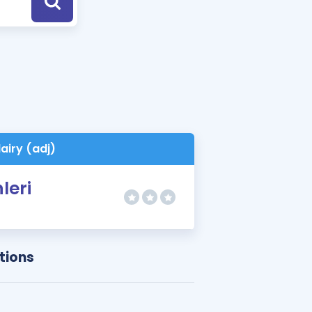
a Özel Fırsatlar
ınavlarla İlgili Haberler
er
 ve Konu Anlatımı
airy (adj)
leri
tions