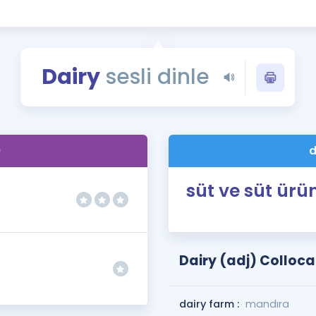
Kampanyalar
Eğitim ve Kitaplar
Blog
Dairy
sesli dinle
YDS - YÖKDİL Tüm S
İngilizce Gram
İngilizce Gramer
)
d
süt ve süt ürün
Dairy (adj) Colloca
dairy farm :
mandıra