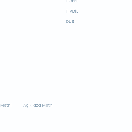
TOEFL
TIPDİL
DUS
 Metni
Açık Rıza Metni