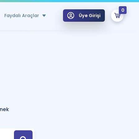
0
Faydalı Araçlar
Üye Girişi
klar
n Ücretsiz Kaynaklar
 için Özel Sözlük
Sepetin Şu An Boş.
ma
uan Hesaplama Aracı
i Hoca ile seni sınava hazırlayacak onlarca eğitim seni bekliyor!
Şifremi Hatırlamıyorum
GİRİŞ YAP
rnek
azırlananlar için Öneriler
kvimi
ÜYE DEĞİLİM
arı Tek Takvimde