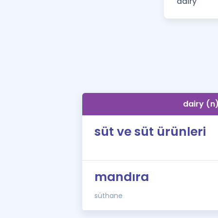
dairy (n
süt ve süt ürünleri
mandıra
süthane