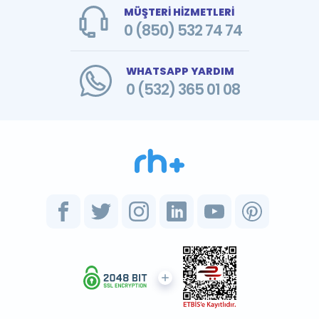
MÜŞTERİ HİZMETLERİ
0 (850) 532 74 74
WHATSAPP YARDIM
0 (532) 365 01 08