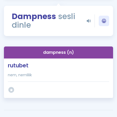
Puan Hesaplama
Dampness
sesli
Rehberlik Aracı
dinle
ÖSYM Sınav Takvimi
Kampanyalar
Blog
dampness (n)
İngilizce Gramer
rutubet
nem, nemlilik