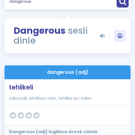
Puan Hesaplama
Rehberlik Aracı
Dangerous
sesli
ÖSYM Sınav Takvimi
dinle
Kampanyalar
Blog
dangerous (adj)
İngilizce Gramer
tehlikeli
sakıncalı, tehlikesi olan, tehlike arz eden
Dangerous (adj) ingilizce örnek cümle