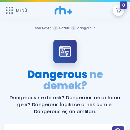
0
MENÜ
MENÜ
Üye Girişi
Ana Sayfa
Sözlük
dangerous
Online Dersler
Sepetin Şu An Boş.
Çalışma Paketleri
Remzi Hoca ile seni sınava hazırlayacak onlarca eğitim seni
bekliyor!
Kitaplar ve Kaynaklar
GİRİŞ YAP
Dangerous
ne
Katılımcı Görüşleri
demek?
Şifremi Hatırlamıyorum
ÜYE DEĞİLİM
Faydalı Araçlar
Dangerous ne demek? Dangerous ne anlama
gelir? Dangerous İngilizce örnek cümle.
Ücretsiz Kaynaklar
Blog
İngilizce Gramer
Dangerous eş anlamlıları.
Hakkımızda
Kariyer
Sözlük
Soru & Cevap
İletişim