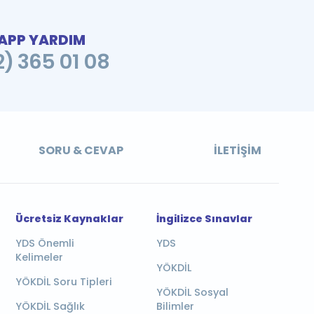
PP YARDIM
2) 365 01 08
SORU & CEVAP
İLETIŞIM
Ücretsiz Kaynaklar
İngilizce Sınavlar
YDS Önemli
YDS
Kelimeler
YÖKDİL
YÖKDİL Soru Tipleri
YÖKDİL Sosyal
YÖKDİL Sağlık
Bilimler