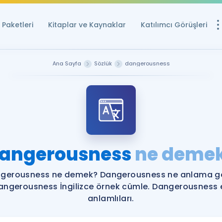
Paketleri
Kitaplar ve Kaynaklar
Katılımcı Görüşleri
Ücretsiz Kayna
Ana Sayfa
Sözlük
dangerousness
YDS ve YÖKDİL içi
Sözlük
İngilizce Sınavları
Puan Hesapla
angerousness
ne deme
YDS ve YÖKDİL P
Remz
Rehberlik Aracı
gerousness ne demek? Dangerousness ne anlama ge
YDS ve YÖKDİL'e H
angerousness İngilizce örnek cümle. Dangerousness 
anlamlıları.
ÖSYM Sınav Ta
Tüm ÖSYM Sınavl