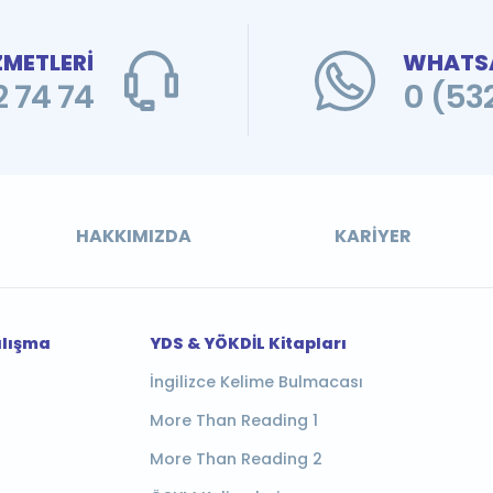
ZMETLERİ
WHATSA
 74 74
0 (53
HAKKIMIZDA
KARIYER
alışma
YDS & YÖKDİL Kitapları
İngilizce Kelime Bulmacası
More Than Reading 1
More Than Reading 2