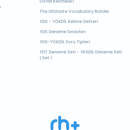
ÖSYM Kelimeleri
e
The Ultimate Vocabulary Builder
YDS - YÖKDİL Kelime Defteri
YDS Deneme Sınavları
YDS-YÖKDİL Soru Tipleri
YDT Deneme Seti - YKSDİL Deneme Seti
| Set 1