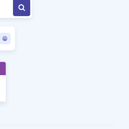
a Özel Fırsatlar
ınavlarla İlgili Haberler
er
 ve Konu Anlatımı