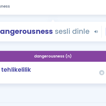
Kampanyalar
Eğitim ve Kitaplar
Blog
YDS - YÖKDİL Tüm S
angerousness
sesli dinle
İngilizce Gram
İngilizce Gramer
dangerousness (n)
tehlikelilik