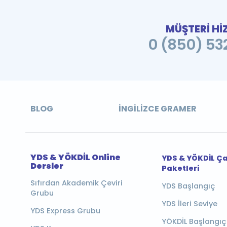
MÜŞTERİ Hİ
0 (850) 532
BLOG
İNGILIZCE GRAMER
YDS & YÖKDİL Online
YDS & YÖKDİL Ç
Dersler
Paketleri
Sıfırdan Akademik Çeviri
YDS Başlangıç
Grubu
YDS İleri Seviye
YDS Express Grubu
YÖKDİL Başlangıç