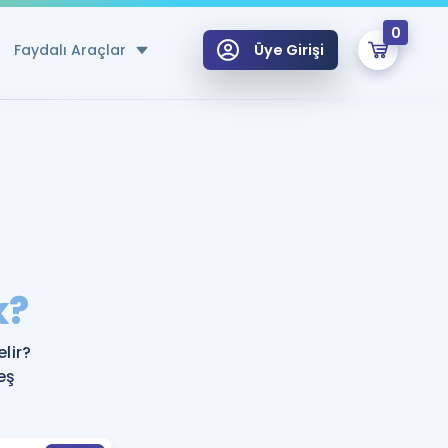
0
Faydalı Araçlar
Üye Girişi
klar
n Ücretsiz Kaynaklar
 için Özel Sözlük
Sepetin Şu An Boş.
ma
k?
uan Hesaplama Aracı
i Hoca ile seni sınava hazırlayacak onlarca eğitim seni bekliyor!
Şifremi Hatırlamıyorum
GİRİŞ YAP
lir?
azırlananlar için Öneriler
eş
kvimi
ÜYE DEĞİLİM
arı Tek Takvimde