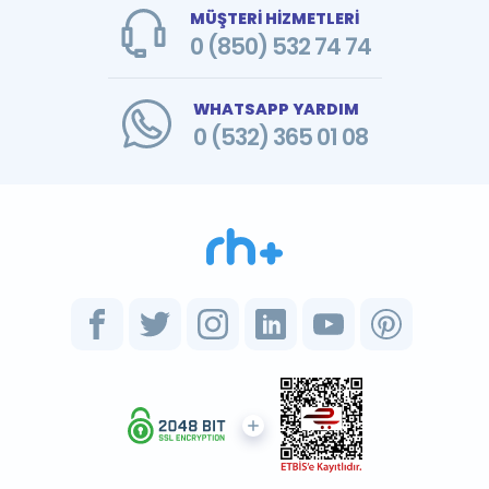
MÜŞTERİ HİZMETLERİ
0 (850) 532 74 74
WHATSAPP YARDIM
0 (532) 365 01 08