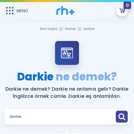
0
MENÜ
MENÜ
Üye Girişi
Ana Sayfa
Sözlük
darkie
Online Dersler
Sepetin Şu An Boş.
Çalışma Paketleri
Remzi Hoca ile seni sınava hazırlayacak onlarca eğitim seni
bekliyor!
Kitaplar ve Kaynaklar
GİRİŞ YAP
Darkie
ne demek?
Katılımcı Görüşleri
Şifremi Hatırlamıyorum
Darkie ne demek? Darkie ne anlama gelir? Darkie
İngilizce örnek cümle. Darkie eş anlamlıları.
ÜYE DEĞİLİM
Faydalı Araçlar
Ücretsiz Kaynaklar
Blog
İngilizce Gramer
Hakkımızda
Kariyer
Sözlük
Soru & Cevap
İletişim