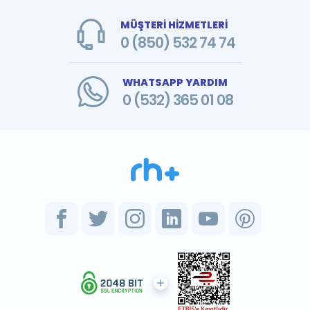
MÜŞTERİ HİZMETLERİ
0 (850) 532 74 74
WHATSAPP YARDIM
0 (532) 365 01 08