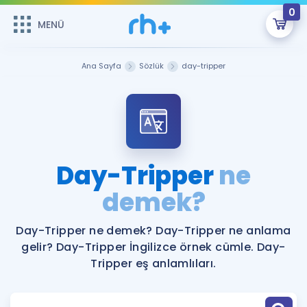
0
MENÜ
MENÜ
Üye Girişi
Ana Sayfa
Sözlük
day-tripper
Online Dersler
Sepetin Şu An Boş.
Çalışma Paketleri
Remzi Hoca ile seni sınava hazırlayacak onlarca eğitim seni
bekliyor!
Kitaplar ve Kaynaklar
GİRİŞ YAP
Day-Tripper
ne
Katılımcı Görüşleri
demek?
Şifremi Hatırlamıyorum
ÜYE DEĞİLİM
Faydalı Araçlar
Day-Tripper ne demek? Day-Tripper ne anlama
gelir? Day-Tripper İngilizce örnek cümle. Day-
Ücretsiz Kaynaklar
Blog
İngilizce Gramer
Tripper eş anlamlıları.
Hakkımızda
Kariyer
Sözlük
Soru & Cevap
İletişim