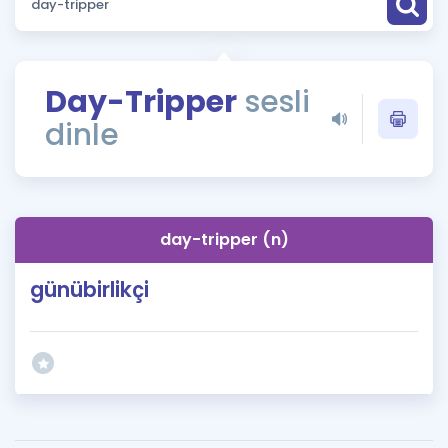
Puan Hesaplama
Rehberlik Aracı
Day-Tripper
sesli
ÖSYM Sınav Takvimi
dinle
Kampanyalar
Blog
day-tripper (n)
İngilizce Gramer
günübirlikçi