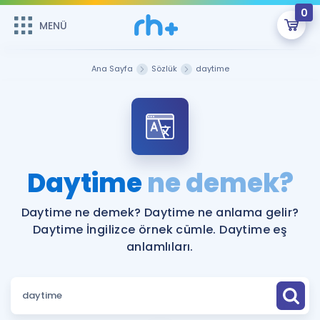
0
MENÜ
MENÜ
Üye Girişi
Ana Sayfa
Sözlük
daytime
Online Dersler
Sepetin Şu An Boş.
Çalışma Paketleri
Remzi Hoca ile seni sınava hazırlayacak onlarca eğitim seni
bekliyor!
Kitaplar ve Kaynaklar
GİRİŞ YAP
Daytime
ne demek?
Katılımcı Görüşleri
Şifremi Hatırlamıyorum
Daytime ne demek? Daytime ne anlama gelir?
Daytime İngilizce örnek cümle. Daytime eş
ÜYE DEĞİLİM
Faydalı Araçlar
anlamlıları.
Ücretsiz Kaynaklar
Blog
İngilizce Gramer
Hakkımızda
Kariyer
Sözlük
Soru & Cevap
İletişim