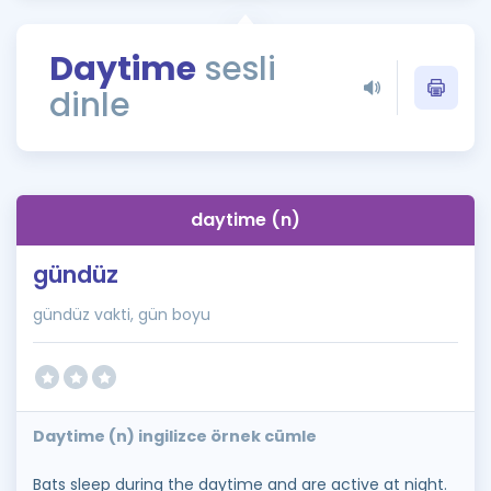
Puan Hesaplama
Daytime
sesli
Rehberlik Aracı
dinle
ÖSYM Sınav Takvimi
Kampanyalar
Blog
daytime (n)
İngilizce Gramer
gündüz
gündüz vakti, gün boyu
Daytime (n) ingilizce örnek cümle
Bats sleep during the daytime and are active at night.