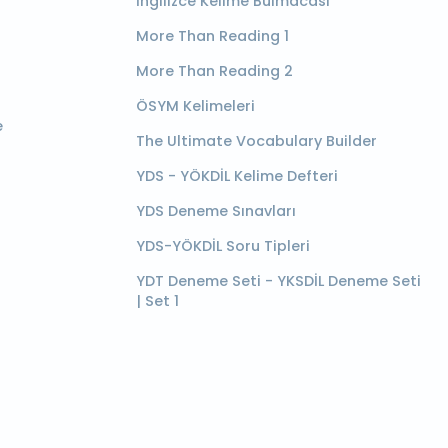
İngilizce Kelime Bulmacası
More Than Reading 1
More Than Reading 2
ÖSYM Kelimeleri
e
The Ultimate Vocabulary Builder
YDS - YÖKDİL Kelime Defteri
YDS Deneme Sınavları
YDS-YÖKDİL Soru Tipleri
YDT Deneme Seti - YKSDİL Deneme Seti
| Set 1