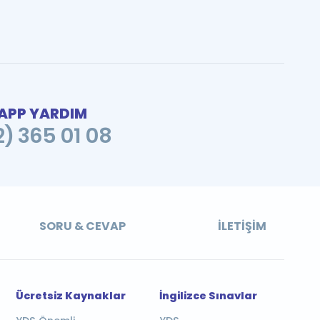
PP YARDIM
2) 365 01 08
SORU & CEVAP
İLETIŞIM
Ücretsiz Kaynaklar
İngilizce Sınavlar