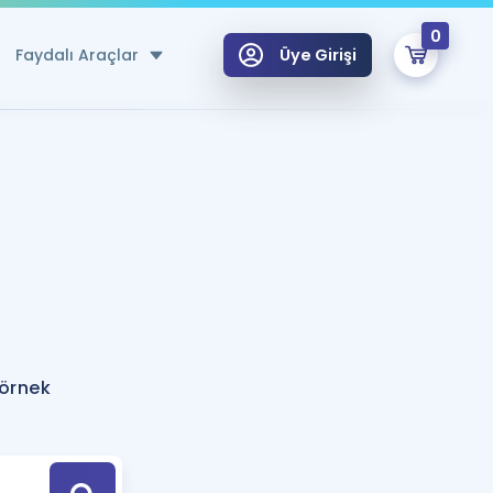
0
Faydalı Araçlar
Üye Girişi
klar
n Ücretsiz Kaynaklar
 için Özel Sözlük
Sepetin Şu An Boş.
ma
uan Hesaplama Aracı
i Hoca ile seni sınava hazırlayacak onlarca eğitim seni bekliyor!
Şifremi Hatırlamıyorum
GİRİŞ YAP
 örnek
azırlananlar için Öneriler
kvimi
ÜYE DEĞİLİM
arı Tek Takvimde