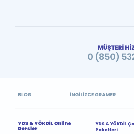
MÜŞTERİ Hİ
0 (850) 532
BLOG
İNGILIZCE GRAMER
YDS & YÖKDİL Online
YDS & YÖKDİL Ç
Dersler
Paketleri