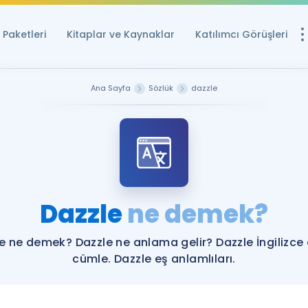
Paketleri
Kitaplar ve Kaynaklar
Katılımcı Görüşleri
Ücretsiz Kayna
Ana Sayfa
Sözlük
dazzle
YDS ve YÖKDİL içi
Sözlük
İngilizce Sınavları
Puan Hesapla
Dazzle
ne demek?
YDS ve YÖKDİL P
Remz
Rehberlik Aracı
e ne demek? Dazzle ne anlama gelir? Dazzle İngilizce
YDS ve YÖKDİL'e H
cümle. Dazzle eş anlamlıları.
ÖSYM Sınav Ta
Tüm ÖSYM Sınavl