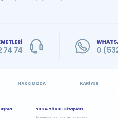
ZMETLERİ
WHATSA
 74 74
0 (53
HAKKIMIZDA
KARIYER
alışma
YDS & YÖKDİL Kitapları