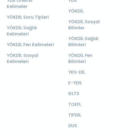
YDS Önemli
YDS
Kelimeler
YÖKDİL
YÖKDİL Soru Tipleri
YÖKDİL Sosyal
YÖKDİL Sağlık
Bilimler
Kelimeleri
YÖKDİL Sağlık
YÖKDİL Fen Kelimeleri
Bilimleri
YÖKDİL Sosyal
YÖKDİL Fen
Kelimeleri
Bilimleri
YKS-DİL
E-YDS
IELTS
TOEFL
TIPDİL
DUS