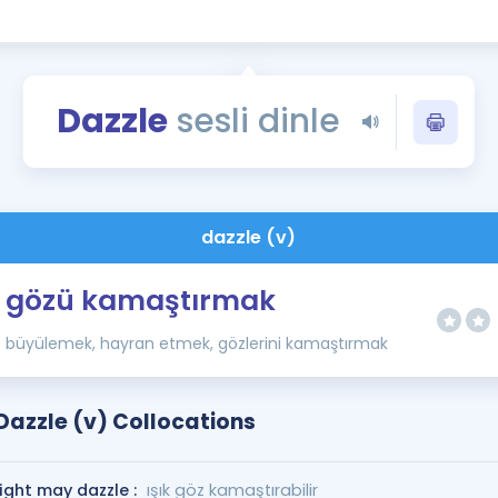
Kampanyalar
Eğitim ve Kitaplar
Blog
Dazzle
sesli dinle
YDS - YÖKDİL Tüm S
İngilizce Gram
İngilizce Gramer
dazzle (v)
gözü kamaştırmak
büyülemek, hayran etmek, gözlerini kamaştırmak
Dazzle (v) Collocations
light may dazzle :
ışık göz kamaştırabilir