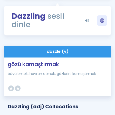
Puan Hesaplama
Dazzling
sesli
Rehberlik Aracı
dinle
ÖSYM Sınav Takvimi
Kampanyalar
Blog
dazzle (v)
İngilizce Gramer
gözü kamaştırmak
büyülemek, hayran etmek, gözlerini kamaştırmak
Dazzling (adj) Collocations