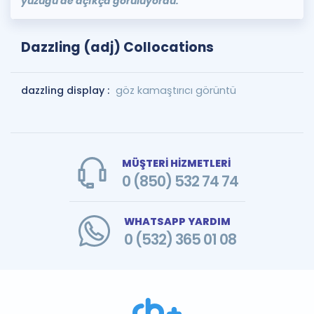
yüzüğü de açıkça görülüyordu.
Dazzling (adj) Collocations
dazzling display :
göz kamaştırıcı görüntü
MÜŞTERİ HİZMETLERİ
0 (850) 532 74 74
WHATSAPP YARDIM
0 (532) 365 01 08