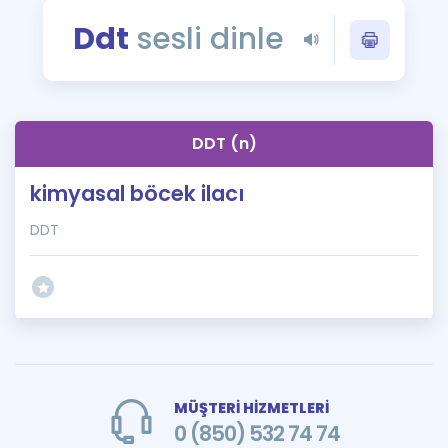
Puan Hesaplama
Ddt
sesli dinle
Rehberlik Aracı
ÖSYM Sınav Takvimi
DDT (n)
Kampanyalar
kimyasal böcek ilacı
Blog
DDT
İngilizce Gramer
MÜŞTERİ HİZMETLERİ
0 (850) 532 74 74