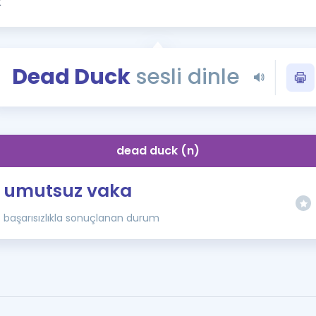
Kampanyalar
Eğitim ve Kitaplar
Blog
Dead Duck
sesli dinle
YDS - YÖKDİL Tüm S
İngilizce Gram
İngilizce Gramer
dead duck (n)
umutsuz vaka
başarısızlıkla sonuçlanan durum