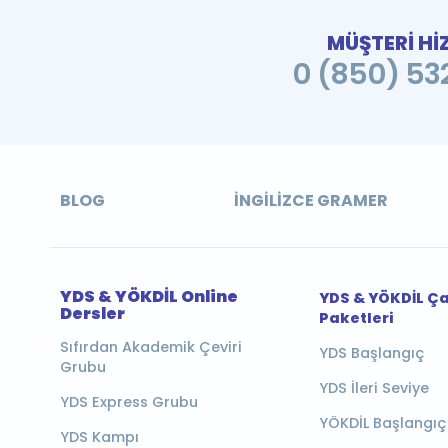
MÜŞTERİ Hİ
0 (850) 532
BLOG
İNGILIZCE GRAMER
YDS & YÖKDİL Online
YDS & YÖKDİL Ç
Dersler
Paketleri
Sıfırdan Akademik Çeviri
YDS Başlangıç
Grubu
YDS İleri Seviye
YDS Express Grubu
YÖKDİL Başlangıç
YDS Kampı