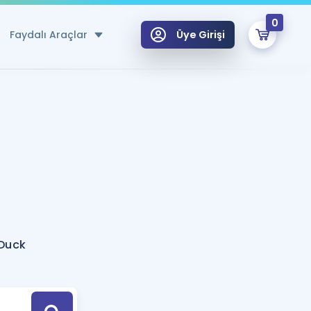
0
Faydalı Araçlar
Üye Girişi
klar
n Ücretsiz Kaynaklar
 için Özel Sözlük
Sepetin Şu An Boş.
ma
uan Hesaplama Aracı
i Hoca ile seni sınava hazırlayacak onlarca eğitim seni bekliyor!
Şifremi Hatırlamıyorum
GİRİŞ YAP
 Duck
azırlananlar için Öneriler
kvimi
ÜYE DEĞİLİM
arı Tek Takvimde