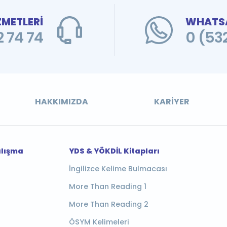
ZMETLERİ
WHATSA
 74 74
0 (53
HAKKIMIZDA
KARIYER
alışma
YDS & YÖKDİL Kitapları
İngilizce Kelime Bulmacası
More Than Reading 1
More Than Reading 2
ÖSYM Kelimeleri