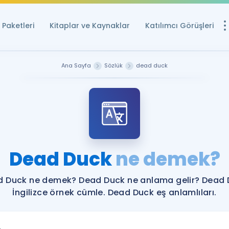
Paketleri
Kitaplar ve Kaynaklar
Katılımcı Görüşleri
Ücretsiz Kayna
Ana Sayfa
Sözlük
dead duck
YDS ve YÖKDİL içi
Sözlük
İngilizce Sınavları
Puan Hesapla
Dead Duck
ne demek?
YDS ve YÖKDİL P
Remz
Rehberlik Aracı
 Duck ne demek? Dead Duck ne anlama gelir? Dead
YDS ve YÖKDİL'e H
İngilizce örnek cümle. Dead Duck eş anlamlıları.
ÖSYM Sınav Ta
Tüm ÖSYM Sınavl