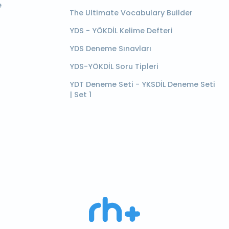
e
The Ultimate Vocabulary Builder
YDS - YÖKDİL Kelime Defteri
YDS Deneme Sınavları
YDS-YÖKDİL Soru Tipleri
YDT Deneme Seti - YKSDİL Deneme Seti
| Set 1