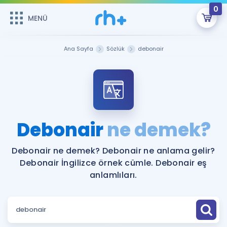
0
MENÜ
MENÜ
Üye Girişi
Ana Sayfa
Sözlük
debonair
Online Dersler
Sepetin Şu An Boş.
Çalışma Paketleri
Remzi Hoca ile seni sınava hazırlayacak onlarca eğitim seni
bekliyor!
Kitaplar ve Kaynaklar
GİRİŞ YAP
Debonair
ne demek?
Katılımcı Görüşleri
Şifremi Hatırlamıyorum
Debonair ne demek? Debonair ne anlama gelir?
Debonair İngilizce örnek cümle. Debonair eş
ÜYE DEĞİLİM
Faydalı Araçlar
anlamlıları.
Ücretsiz Kaynaklar
Blog
İngilizce Gramer
Hakkımızda
Kariyer
Sözlük
Soru & Cevap
İletişim