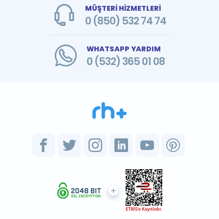
MÜŞTERİ HİZMETLERİ
0 (850) 532 74 74
WHATSAPP YARDIM
0 (532) 365 01 08