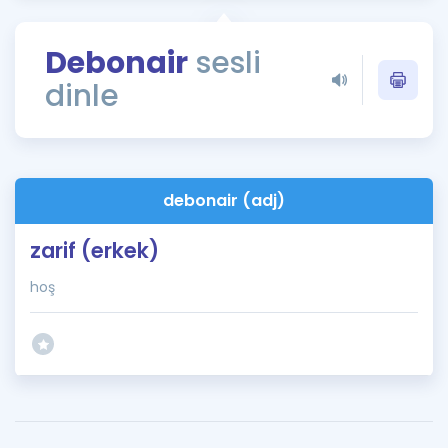
Puan Hesaplama
Debonair
sesli
Rehberlik Aracı
dinle
ÖSYM Sınav Takvimi
Kampanyalar
Blog
debonair (adj)
İngilizce Gramer
zarif (erkek)
hoş