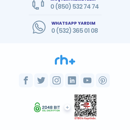
0 (850) 532 74 74
WHATSAPP YARDIM
0 (532) 365 01 08