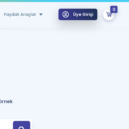
0
Faydalı Araçlar
Üye Girişi
klar
n Ücretsiz Kaynaklar
 için Özel Sözlük
Sepetin Şu An Boş.
ma
uan Hesaplama Aracı
i Hoca ile seni sınava hazırlayacak onlarca eğitim seni bekliyor!
Şifremi Hatırlamıyorum
GİRİŞ YAP
örnek
azırlananlar için Öneriler
kvimi
ÜYE DEĞİLİM
arı Tek Takvimde