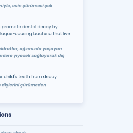
niyle, evin çürümesi çok
s promote dental decay by
plaque-causing bacteria that live
hidratlar, ağzınızda yaşayan
rilere yiyecek sağlayarak diş
r child's teeth from decay.
 dişlerini çürümeden
ions