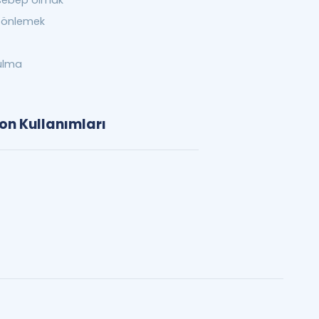
sebep olmak
 önlemek
zulma
on Kullanımları