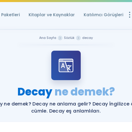
Paketleri
Kitaplar ve Kaynaklar
Katılımcı Görüşleri
Ücretsiz Kayna
Ana Sayfa
Sözlük
decay
YDS ve YÖKDİL içi
Sözlük
İngilizce Sınavları
Puan Hesapla
Decay
ne demek?
YDS ve YÖKDİL P
Remz
Rehberlik Aracı
y ne demek? Decay ne anlama gelir? Decay İngilizce 
YDS ve YÖKDİL'e H
cümle. Decay eş anlamlıları.
ÖSYM Sınav Ta
Tüm ÖSYM Sınavl