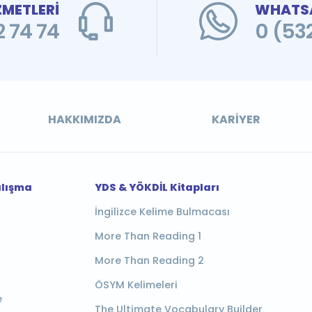
ZMETLERİ
WHATSA
 74 74
0 (53
HAKKIMIZDA
KARIYER
alışma
YDS & YÖKDİL Kitapları
İngilizce Kelime Bulmacası
More Than Reading 1
More Than Reading 2
ÖSYM Kelimeleri
e
The Ultimate Vocabulary Builder