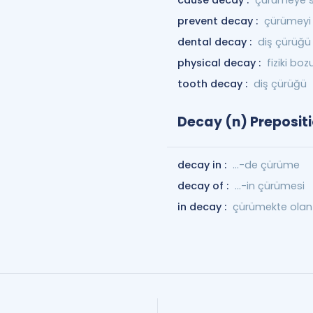
cause decay :
çürümeye 
prevent decay :
çürümeyi
dental decay :
diş çürüğü
physical decay :
fiziki bo
tooth decay :
diş çürüğü
Decay (n) Prepositi
decay in :
...-de çürüme
decay of :
...-in çürümesi
in decay :
çürümekte olan