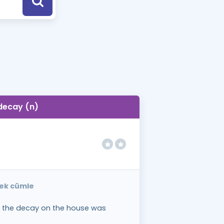
a Özel Fırsatlar
ınavlarla İlgili Haberler
er
 ve Konu Anlatımı
decay (n)
nek cümle
t, the decay on the house was