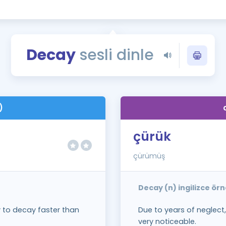
Kampanyalar
Eğitim ve Kitaplar
Blog
Decay
sesli dinle
YDS - YÖKDİL Tüm S
İngilizce Gram
İngilizce Gramer
)
çürük
çürümüş
Decay (n) ingilizce ör
to decay faster than
Due to years of neglec
very noticeable.