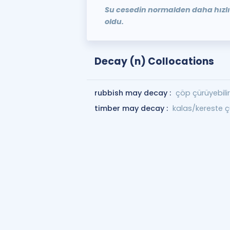
Su cesedin normalden daha hızl
oldu.
Decay (n) Collocations
rubbish may decay :
çöp çürüyebilir
timber may decay :
kalas/kereste çü