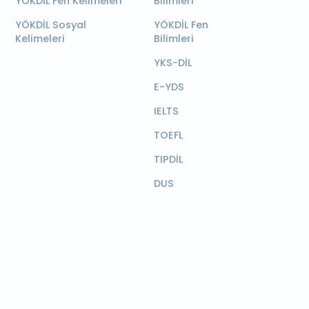
YÖKDİL Fen Kelimeleri
Bilimleri
YÖKDİL Sosyal
YÖKDİL Fen
Kelimeleri
Bilimleri
YKS-DİL
E-YDS
IELTS
TOEFL
TIPDİL
DUS