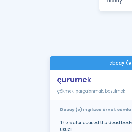
decay (v
çürümek
çökmek, parçalanmak, bozulmak
Decay (v) ingilizce örnek cümle
The water caused the dead body 
usual.