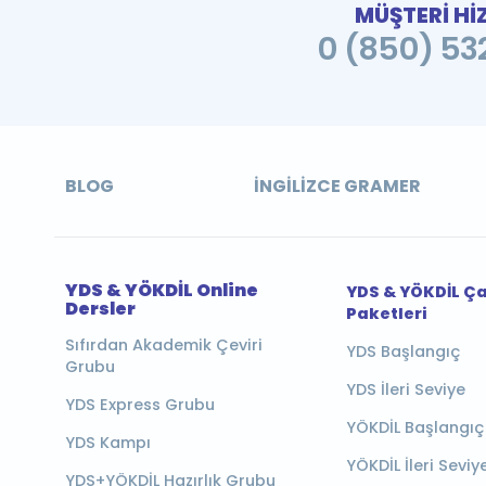
MÜŞTERİ Hİ
0 (850) 532
BLOG
İNGILIZCE GRAMER
YDS & YÖKDİL Online
YDS & YÖKDİL Ç
Dersler
Paketleri
Sıfırdan Akademik Çeviri
YDS Başlangıç
Grubu
YDS İleri Seviye
YDS Express Grubu
YÖKDİL Başlangıç
YDS Kampı
YÖKDİL İleri Seviy
YDS+YÖKDİL Hazırlık Grubu