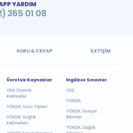
PP YARDIM
2) 365 01 08
SORU & CEVAP
İLETIŞIM
Ücretsiz Kaynaklar
İngilizce Sınavlar
YDS Önemli
YDS
Kelimeler
YÖKDİL
YÖKDİL Soru Tipleri
YÖKDİL Sosyal
YÖKDİL Sağlık
Bilimler
Kelimeleri
YÖKDİL Sağlık