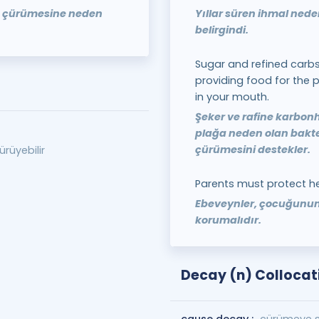
ı çürümesine neden
Yıllar süren ihmal nede
belirgindi.
Sugar and refined carb
providing food for the 
in your mouth.
Şeker ve rafine karbon
plağa neden olan bakte
çürümesini destekler.
rüyebilir
Parents must protect he
Ebeveynler, çocuğunun
korumalıdır.
Decay (n) Collocat