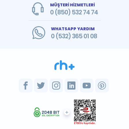
MÜŞTERİ HİZMETLERİ
0 (850) 532 74 74
WHATSAPP YARDIM
0 (532) 365 01 08