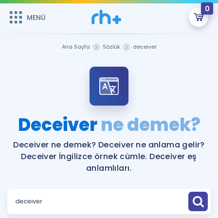
0
MENÜ
MENÜ
Üye Girişi
Ana Sayfa
Sözlük
deceiver
Online Dersler
Sepetin Şu An Boş.
Çalışma Paketleri
Remzi Hoca ile seni sınava hazırlayacak onlarca eğitim seni
bekliyor!
Kitaplar ve Kaynaklar
GİRİŞ YAP
Deceiver
ne demek?
Katılımcı Görüşleri
Şifremi Hatırlamıyorum
Deceiver ne demek? Deceiver ne anlama gelir?
Deceiver İngilizce örnek cümle. Deceiver eş
ÜYE DEĞİLİM
Faydalı Araçlar
anlamlıları.
Ücretsiz Kaynaklar
Blog
İngilizce Gramer
Hakkımızda
Kariyer
Sözlük
Soru & Cevap
İletişim