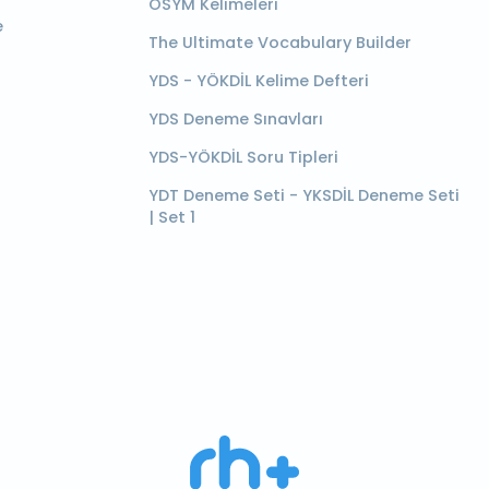
ÖSYM Kelimeleri
e
The Ultimate Vocabulary Builder
YDS - YÖKDİL Kelime Defteri
YDS Deneme Sınavları
YDS-YÖKDİL Soru Tipleri
YDT Deneme Seti - YKSDİL Deneme Seti
| Set 1