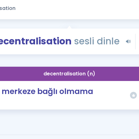
Kampanyalar
Eğitim ve Kitaplar
Blog
YDS - YÖKDİL Tüm S
ecentralisation
sesli dinle
İngilizce Gram
İngilizce Gramer
decentralisation (n)
merkeze bağlı olmama