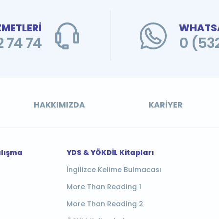
ZMETLERİ
WHATSA
 74 74
0 (53
HAKKIMIZDA
KARIYER
alışma
YDS & YÖKDİL Kitapları
İngilizce Kelime Bulmacası
More Than Reading 1
More Than Reading 2