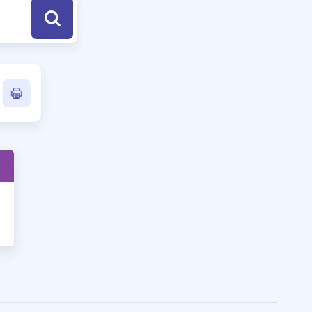
a Özel Fırsatlar
ınavlarla İlgili Haberler
er
 ve Konu Anlatımı