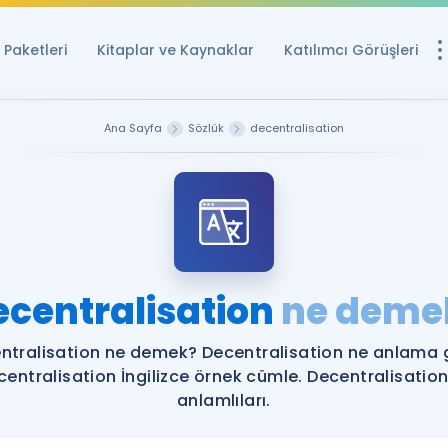
Paketleri
Kitaplar ve Kaynaklar
Katılımcı Görüşleri
Ücretsiz Kayna
Ana Sayfa
Sözlük
decentralisation
YDS ve YÖKDİL içi
Sözlük
İngilizce Sınavları
Puan Hesapla
ecentralisation
ne deme
YDS ve YÖKDİL P
Remz
Rehberlik Aracı
ntralisation ne demek? Decentralisation ne anlama g
YDS ve YÖKDİL'e H
centralisation İngilizce örnek cümle. Decentralisation
anlamlıları.
ÖSYM Sınav Ta
Tüm ÖSYM Sınavl