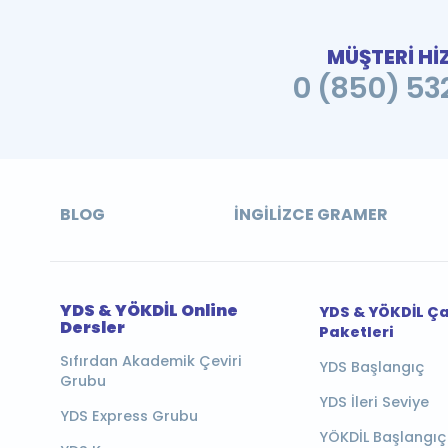
MÜŞTERİ Hİ
0 (850) 532
BLOG
İNGILIZCE GRAMER
YDS & YÖKDİL Online
YDS & YÖKDİL Ç
Dersler
Paketleri
Sıfırdan Akademik Çeviri
YDS Başlangıç
Grubu
YDS İleri Seviye
YDS Express Grubu
YÖKDİL Başlangıç