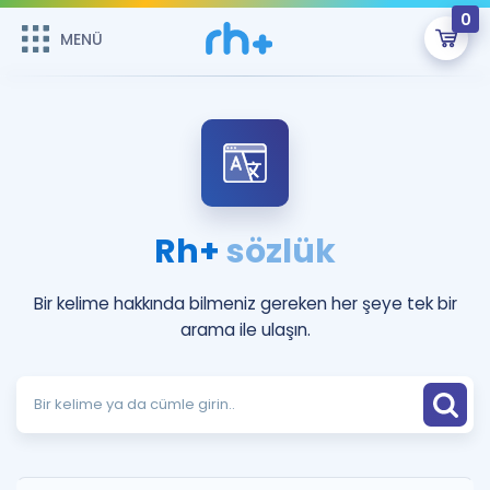
0
MENÜ
MENÜ
Üye Girişi
Online Dersler
Sepetin Şu An Boş.
Çalışma Paketleri
Remzi Hoca ile seni sınava hazırlayacak onlarca eğitim seni
bekliyor!
Rh+
sözlük
Kitaplar ve Kaynaklar
GİRİŞ YAP
Bir kelime hakkında bilmeniz gereken her şeye tek bir
Katılımcı Görüşleri
Şifremi Hatırlamıyorum
arama ile ulaşın.
ÜYE DEĞİLİM
Faydalı Araçlar
Ücretsiz Kaynaklar
Blog
İngilizce Gramer
Hakkımızda
Kariyer
Sözlük
Soru & Cevap
İletişim