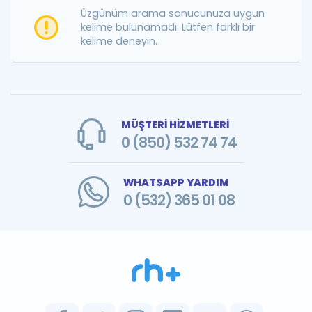
Puan Hesaplama
Üzgünüm arama sonucunuza uygun
kelime bulunamadı. Lütfen farklı bir
kelime deneyin.
Rehberlik Aracı
ÖSYM Sınav Takvimi
Kampanyalar
MÜŞTERİ HİZMETLERİ
Blog
0 (850) 532 74 74
İngilizce Gramer
WHATSAPP YARDIM
0 (532) 365 01 08