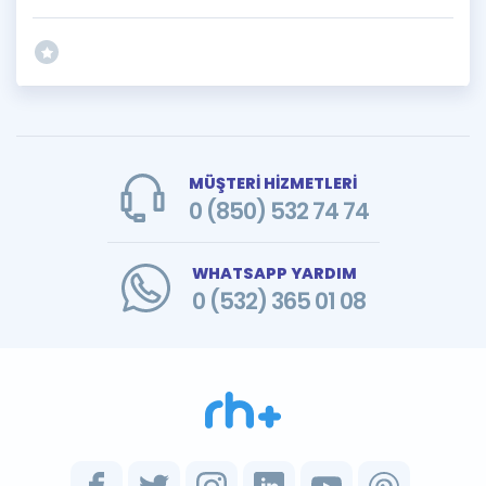
MÜŞTERİ HİZMETLERİ
0 (850) 532 74 74
WHATSAPP YARDIM
0 (532) 365 01 08