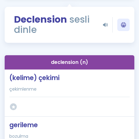
Puan Hesaplama
Declension
sesli
Rehberlik Aracı
dinle
ÖSYM Sınav Takvimi
Kampanyalar
Blog
declension (n)
İngilizce Gramer
(kelime) çekimi
çekimlenme
gerileme
bozulma