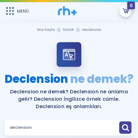
0
MENÜ
MENÜ
Üye Girişi
Ana Sayfa
Sözlük
declension
Online Dersler
Sepetin Şu An Boş.
Çalışma Paketleri
Remzi Hoca ile seni sınava hazırlayacak onlarca eğitim seni
bekliyor!
Kitaplar ve Kaynaklar
GİRİŞ YAP
Declension
ne demek?
Katılımcı Görüşleri
Şifremi Hatırlamıyorum
Declension ne demek? Declension ne anlama
gelir? Declension İngilizce örnek cümle.
ÜYE DEĞİLİM
Faydalı Araçlar
Declension eş anlamlıları.
Ücretsiz Kaynaklar
Blog
İngilizce Gramer
Hakkımızda
Kariyer
Sözlük
Soru & Cevap
İletişim