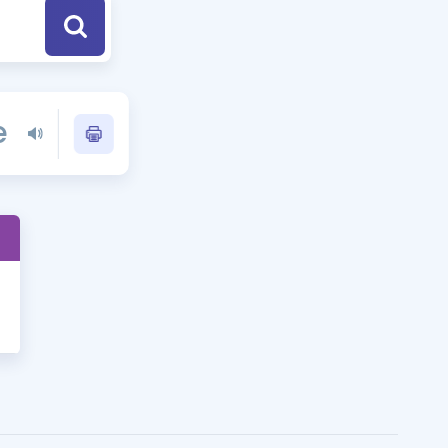
a Özel Fırsatlar
ınavlarla İlgili Haberler
e
er
 ve Konu Anlatımı