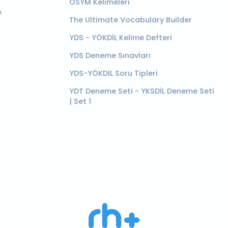
ÖSYM Kelimeleri
e
The Ultimate Vocabulary Builder
YDS - YÖKDİL Kelime Defteri
YDS Deneme Sınavları
YDS-YÖKDİL Soru Tipleri
YDT Deneme Seti - YKSDİL Deneme Seti
| Set 1