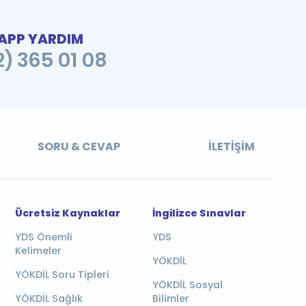
PP YARDIM
2) 365 01 08
SORU & CEVAP
İLETIŞIM
Ücretsiz Kaynaklar
İngilizce Sınavlar
YDS Önemli
YDS
Kelimeler
YÖKDİL
YÖKDİL Soru Tipleri
YÖKDİL Sosyal
YÖKDİL Sağlık
Bilimler