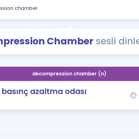
Kampanyalar
Eğitim ve Kitaplar
Blog
YDS - YÖKDİL Tüm S
pression Chamber
sesli dinl
İngilizce Gram
İngilizce Gramer
decompression chamber (n)
basınç azaltma odası