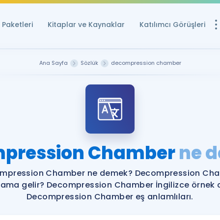
Paketleri
Kitaplar ve Kaynaklar
Katılımcı Görüşleri
Ücretsiz Kayna
Ana Sayfa
Sözlük
decompression chamber
YDS ve YÖKDİL içi
Sözlük
İngilizce Sınavları
Puan Hesapla
pression Chamber
ne 
YDS ve YÖKDİL P
Remz
Rehberlik Aracı
mpression Chamber ne demek? Decompression Ch
YDS ve YÖKDİL'e H
lama gelir? Decompression Chamber İngilizce örnek 
Decompression Chamber eş anlamlıları.
ÖSYM Sınav Ta
Tüm ÖSYM Sınavl