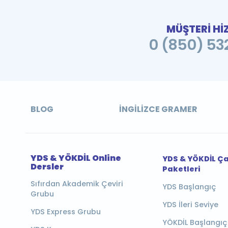
MÜŞTERİ Hİ
0 (850) 532
BLOG
İNGILIZCE GRAMER
YDS & YÖKDİL Online
YDS & YÖKDİL Ç
Dersler
Paketleri
Sıfırdan Akademik Çeviri
YDS Başlangıç
Grubu
YDS İleri Seviye
YDS Express Grubu
YÖKDİL Başlangıç