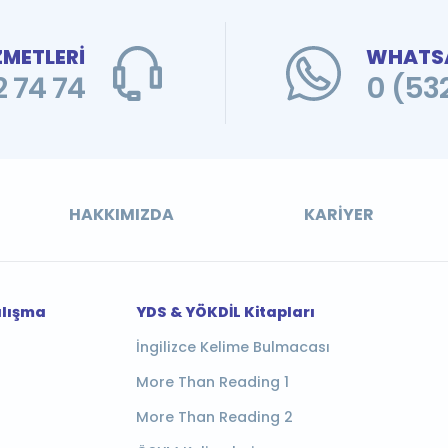
ZMETLERİ
WHATSA
 74 74
0 (53
HAKKIMIZDA
KARIYER
alışma
YDS & YÖKDİL Kitapları
İngilizce Kelime Bulmacası
More Than Reading 1
More Than Reading 2