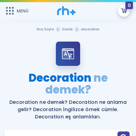
0
MENÜ
MENÜ
Üye Girişi
Ana Sayfa
Sözlük
decoration
Online Dersler
Sepetin Şu An Boş.
Çalışma Paketleri
Remzi Hoca ile seni sınava hazırlayacak onlarca eğitim seni
bekliyor!
Kitaplar ve Kaynaklar
GİRİŞ YAP
Decoration
ne
Katılımcı Görüşleri
demek?
Şifremi Hatırlamıyorum
ÜYE DEĞİLİM
Faydalı Araçlar
Decoration ne demek? Decoration ne anlama
gelir? Decoration İngilizce örnek cümle.
Ücretsiz Kaynaklar
Blog
İngilizce Gramer
Decoration eş anlamlıları.
Hakkımızda
Kariyer
Sözlük
Soru & Cevap
İletişim