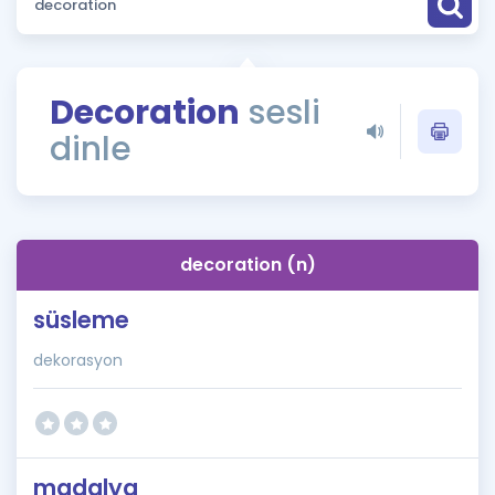
Puan Hesaplama
Rehberlik Aracı
Decoration
sesli
ÖSYM Sınav Takvimi
dinle
Kampanyalar
Blog
decoration (n)
İngilizce Gramer
süsleme
dekorasyon
madalya