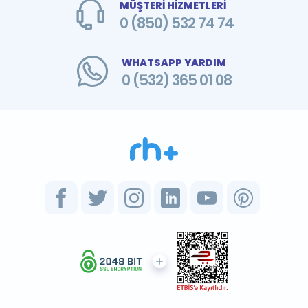
MÜŞTERİ HİZMETLERİ
0 (850) 532 74 74
WHATSAPP YARDIM
0 (532) 365 01 08