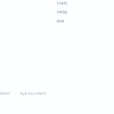
TOEFL
TIPDİL
DUS
 Metni
Açık Rıza Metni