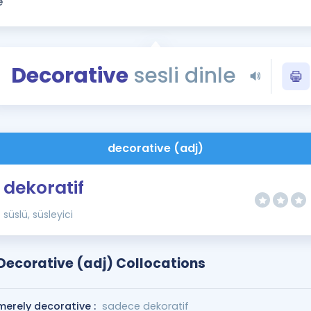
Kampanyalar
Eğitim ve Kitaplar
Blog
Decorative
sesli dinle
YDS - YÖKDİL Tüm S
İngilizce Gram
İngilizce Gramer
decorative (adj)
dekoratif
süslü, süsleyici
Decorative (adj) Collocations
merely decorative :
sadece dekoratif