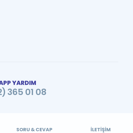
PP YARDIM
2) 365 01 08
SORU & CEVAP
İLETIŞIM