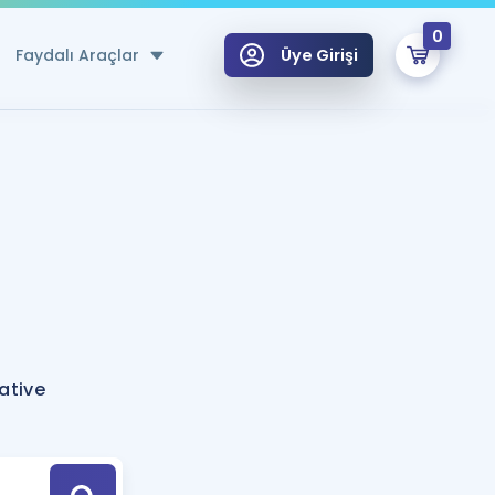
0
Faydalı Araçlar
Üye Girişi
klar
n Ücretsiz Kaynaklar
 için Özel Sözlük
Sepetin Şu An Boş.
ma
uan Hesaplama Aracı
i Hoca ile seni sınava hazırlayacak onlarca eğitim seni bekliyor!
Şifremi Hatırlamıyorum
GİRİŞ YAP
ative
azırlananlar için Öneriler
kvimi
ÜYE DEĞİLİM
arı Tek Takvimde