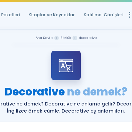
Paketleri
Kitaplar ve Kaynaklar
Katılımcı Görüşleri
Ücretsiz Kayna
Ana Sayfa
Sözlük
decorative
YDS ve YÖKDİL içi
Sözlük
İngilizce Sınavları
Puan Hesapla
Decorative
ne demek?
YDS ve YÖKDİL P
Remz
Rehberlik Aracı
rative ne demek? Decorative ne anlama gelir? Decor
YDS ve YÖKDİL'e H
İngilizce örnek cümle. Decorative eş anlamlıları.
ÖSYM Sınav Ta
Tüm ÖSYM Sınavl