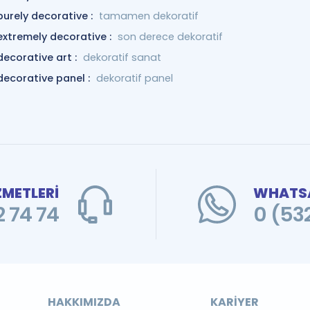
purely decorative :
tamamen dekoratif
extremely decorative :
son derece dekoratif
decorative art :
dekoratif sanat
decorative panel :
dekoratif panel
ZMETLERİ
WHATSA
 74 74
0 (53
HAKKIMIZDA
KARIYER