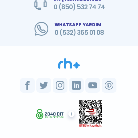
0 (850) 532 74 74
WHATSAPP YARDIM
0 (532) 365 01 08