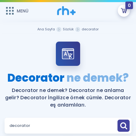
0
MENÜ
MENÜ
Üye Girişi
Ana Sayfa
Sözlük
decorator
Online Dersler
Sepetin Şu An Boş.
Çalışma Paketleri
Remzi Hoca ile seni sınava hazırlayacak onlarca eğitim seni
bekliyor!
Kitaplar ve Kaynaklar
GİRİŞ YAP
Decorator
ne demek?
Katılımcı Görüşleri
Şifremi Hatırlamıyorum
Decorator ne demek? Decorator ne anlama
gelir? Decorator İngilizce örnek cümle. Decorator
ÜYE DEĞİLİM
Faydalı Araçlar
eş anlamlıları.
Ücretsiz Kaynaklar
Blog
İngilizce Gramer
Hakkımızda
Kariyer
Sözlük
Soru & Cevap
İletişim