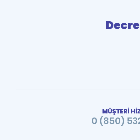
Decre
MÜŞTERİ Hİ
0 (850) 532