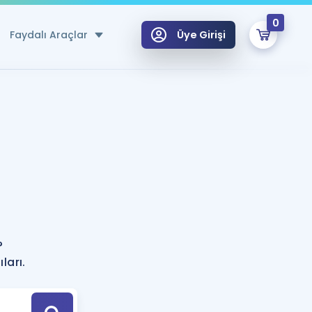
0
Faydalı Araçlar
Üye Girişi
klar
n Ücretsiz Kaynaklar
 için Özel Sözlük
Sepetin Şu An Boş.
ma
uan Hesaplama Aracı
i Hoca ile seni sınava hazırlayacak onlarca eğitim seni bekliyor!
Şifremi Hatırlamıyorum
GİRİŞ YAP
?
azırlananlar için Öneriler
ları.
kvimi
ÜYE DEĞİLİM
arı Tek Takvimde