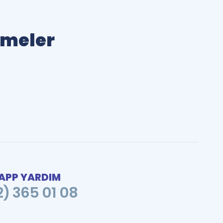
limeler
PP YARDIM
2) 365 01 08