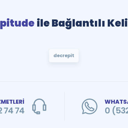
pitude
ile Bağlantılı Ke
decrepit
ZMETLERİ
WHATSA
 74 74
0 (53