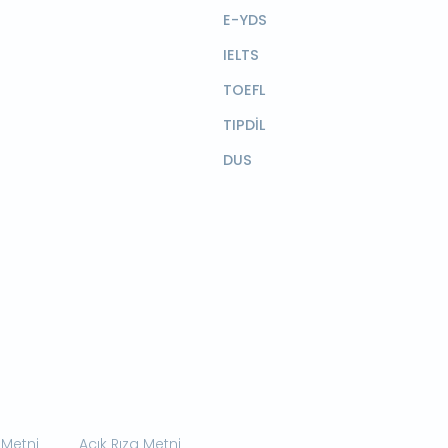
E-YDS
IELTS
TOEFL
TIPDİL
DUS
 Metni
Açık Rıza Metni