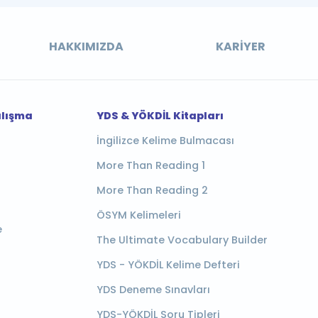
HAKKIMIZDA
KARIYER
alışma
YDS & YÖKDİL Kitapları
İngilizce Kelime Bulmacası
More Than Reading 1
More Than Reading 2
ÖSYM Kelimeleri
e
The Ultimate Vocabulary Builder
YDS - YÖKDİL Kelime Defteri
YDS Deneme Sınavları
YDS-YÖKDİL Soru Tipleri