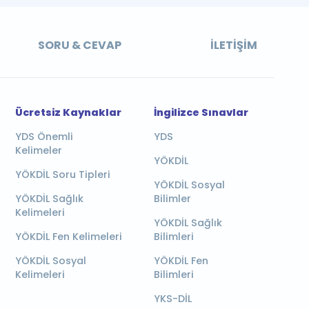
SORU & CEVAP
İLETIŞIM
Ücretsiz Kaynaklar
İngilizce Sınavlar
YDS Önemli
YDS
Kelimeler
YÖKDİL
YÖKDİL Soru Tipleri
YÖKDİL Sosyal
YÖKDİL Sağlık
Bilimler
Kelimeleri
YÖKDİL Sağlık
YÖKDİL Fen Kelimeleri
Bilimleri
YÖKDİL Sosyal
YÖKDİL Fen
Kelimeleri
Bilimleri
YKS-DİL