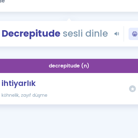
Kampanyalar
Eğitim ve Kitaplar
Blog
Decrepitude
sesli dinle
YDS - YÖKDİL Tüm S
İngilizce Gram
İngilizce Gramer
decrepitude (n)
ihtiyarlık
köhnelik, zayıf düşme