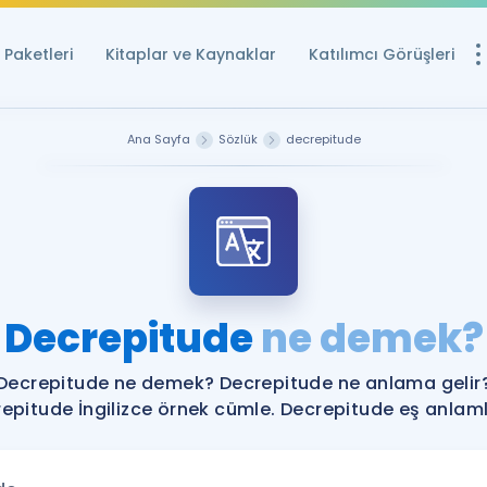
Paketleri
Kitaplar ve Kaynaklar
Katılımcı Görüşleri
Ücretsiz Kayna
Ana Sayfa
Sözlük
decrepitude
YDS ve YÖKDİL içi
Sözlük
İngilizce Sınavları
Puan Hesapla
Decrepitude
ne demek?
YDS ve YÖKDİL P
Remz
Rehberlik Aracı
Decrepitude ne demek? Decrepitude ne anlama gelir
YDS ve YÖKDİL'e H
epitude İngilizce örnek cümle. Decrepitude eş anlamlı
ÖSYM Sınav Ta
Tüm ÖSYM Sınavl