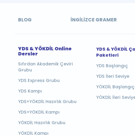
BLOG
İNGILIZCE GRAMER
YDS & YÖKDİL Online
YDS & YÖKDİL Ç
Dersler
Paketleri
Sıfırdan Akademik Çeviri
YDS Başlangıç
Grubu
YDS İleri Seviye
YDS Express Grubu
YÖKDİL Başlangıç
YDS Kampı
YÖKDİL İleri Seviy
YDS+YÖKDİL Hazırlık Grubu
YDS+YÖKDİL Kampı
YÖKDİL Hazırlık Grubu
YÖKDİL Kampı