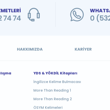
ZMETLERİ
WHATSA
 74 74
0 (53
HAKKIMIZDA
KARIYER
alışma
YDS & YÖKDİL Kitapları
İngilizce Kelime Bulmacası
More Than Reading 1
More Than Reading 2
ÖSYM Kelimeleri