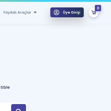
0
Faydalı Araçlar
Üye Girişi
klar
n Ücretsiz Kaynaklar
 için Özel Sözlük
Sepetin Şu An Boş.
ma
uan Hesaplama Aracı
i Hoca ile seni sınava hazırlayacak onlarca eğitim seni bekliyor!
Şifremi Hatırlamıyorum
GİRİŞ YAP
tible
azırlananlar için Öneriler
kvimi
ÜYE DEĞİLİM
arı Tek Takvimde