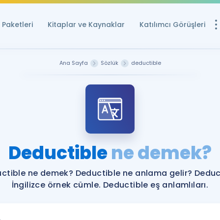
Paketleri
Kitaplar ve Kaynaklar
Katılımcı Görüşleri
Ücretsiz Kayna
Ana Sayfa
Sözlük
deductible
YDS ve YÖKDİL içi
Sözlük
İngilizce Sınavları
Puan Hesapla
Deductible
ne demek?
YDS ve YÖKDİL P
Remz
Rehberlik Aracı
ctible ne demek? Deductible ne anlama gelir? Deduc
YDS ve YÖKDİL'e H
İngilizce örnek cümle. Deductible eş anlamlıları.
ÖSYM Sınav Ta
Tüm ÖSYM Sınavl