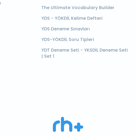
e
The Ultimate Vocabulary Builder
YDS - YÖKDİL Kelime Defteri
YDS Deneme Sınavları
YDS-YÖKDİL Soru Tipleri
YDT Deneme Seti - YKSDİL Deneme Seti
| Set 1