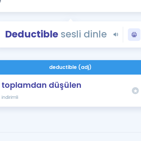
Kampanyalar
Eğitim ve Kitaplar
Blog
Deductible
sesli dinle
YDS - YÖKDİL Tüm S
İngilizce Gram
İngilizce Gramer
deductible (adj)
toplamdan düşülen
indirimli