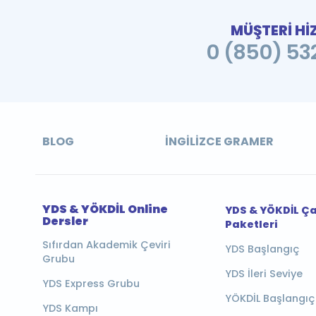
MÜŞTERİ Hİ
0 (850) 532
BLOG
İNGILIZCE GRAMER
YDS & YÖKDİL Online
YDS & YÖKDİL Ç
Dersler
Paketleri
Sıfırdan Akademik Çeviri
YDS Başlangıç
Grubu
YDS İleri Seviye
YDS Express Grubu
YÖKDİL Başlangıç
YDS Kampı