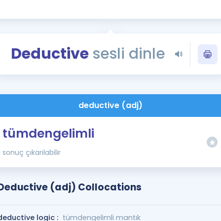
Kampanyalar
Eğitim ve Kitaplar
Blog
Deductive
sesli dinle
YDS - YÖKDİL Tüm S
İngilizce Gram
İngilizce Gramer
deductive (adj)
tümdengelimli
sonuç çıkarılabilir
Deductive (adj) Collocations
deductive logic :
tümdengelimli mantık