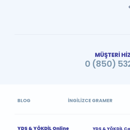
MÜŞTERİ Hİ
0 (850) 532
BLOG
İNGILIZCE GRAMER
YDS & YÖKDİL Online
YDS & YÖKDİL Ç