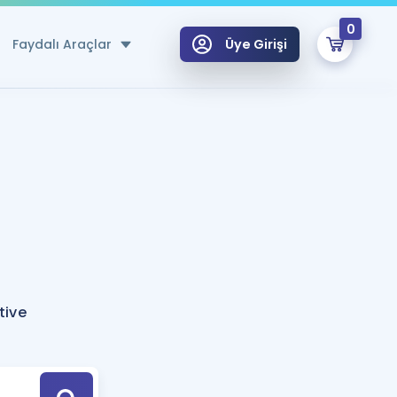
0
Faydalı Araçlar
Üye Girişi
klar
n Ücretsiz Kaynaklar
 için Özel Sözlük
Sepetin Şu An Boş.
ma
uan Hesaplama Aracı
i Hoca ile seni sınava hazırlayacak onlarca eğitim seni bekliyor!
Şifremi Hatırlamıyorum
GİRİŞ YAP
tive
azırlananlar için Öneriler
kvimi
ÜYE DEĞİLİM
arı Tek Takvimde