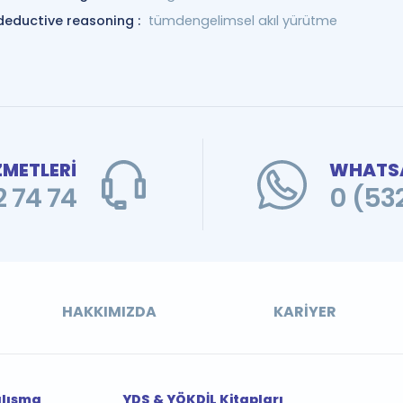
deductive reasoning :
tümdengelimsel akıl yürütme
ZMETLERİ
WHATSA
 74 74
0 (53
HAKKIMIZDA
KARIYER
alışma
YDS & YÖKDİL Kitapları