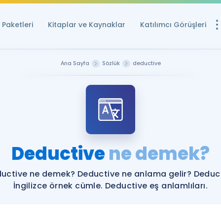
Paketleri
Kitaplar ve Kaynaklar
Katılımcı Görüşleri
Ücretsiz Kayna
Ana Sayfa
Sözlük
deductive
YDS ve YÖKDİL içi
Sözlük
İngilizce Sınavları
Puan Hesapla
Deductive
ne demek?
YDS ve YÖKDİL P
Remz
Rehberlik Aracı
uctive ne demek? Deductive ne anlama gelir? Deduc
YDS ve YÖKDİL'e H
İngilizce örnek cümle. Deductive eş anlamlıları.
ÖSYM Sınav Ta
Tüm ÖSYM Sınavl