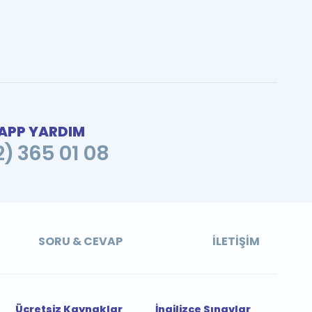
PP YARDIM
2) 365 01 08
SORU & CEVAP
İLETIŞIM
Ücretsiz Kaynaklar
İngilizce Sınavlar