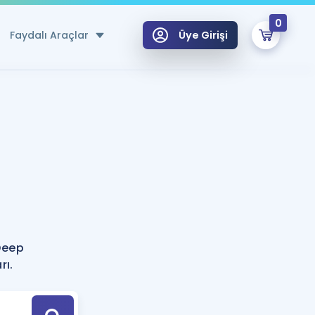
0
Faydalı Araçlar
Üye Girişi
klar
n Ücretsiz Kaynaklar
 için Özel Sözlük
Sepetin Şu An Boş.
ma
uan Hesaplama Aracı
i Hoca ile seni sınava hazırlayacak onlarca eğitim seni bekliyor!
Şifremi Hatırlamıyorum
GİRİŞ YAP
Deep
azırlananlar için Öneriler
rı.
kvimi
ÜYE DEĞİLİM
arı Tek Takvimde