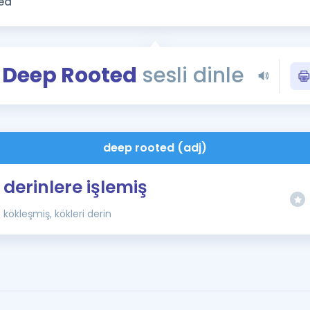
Kampanyalar
Eğitim ve Kitaplar
Blog
Deep Rooted
sesli dinle
YDS - YÖKDİL Tüm S
İngilizce Gram
İngilizce Gramer
deep rooted (adj)
derinlere işlemiş
kökleşmiş, kökleri derin