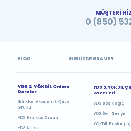
MÜŞTERİ Hİ
0 (850) 532
BLOG
İNGILIZCE GRAMER
YDS & YÖKDİL Online
YDS & YÖKDİL Ç
Dersler
Paketleri
Sıfırdan Akademik Çeviri
YDS Başlangıç
Grubu
YDS İleri Seviye
YDS Express Grubu
YÖKDİL Başlangıç
YDS Kampı