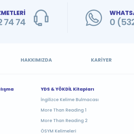
ZMETLERİ
WHATSA
 74 74
0 (53
HAKKIMIZDA
KARIYER
alışma
YDS & YÖKDİL Kitapları
İngilizce Kelime Bulmacası
More Than Reading 1
More Than Reading 2
ÖSYM Kelimeleri