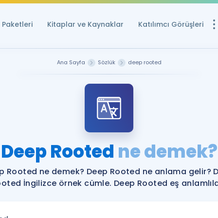
Paketleri
Kitaplar ve Kaynaklar
Katılımcı Görüşleri
Ücretsiz Kayna
Ana Sayfa
Sözlük
deep rooted
YDS ve YÖKDİL içi
Sözlük
İngilizce Sınavları
Puan Hesapla
Deep Rooted
ne demek?
YDS ve YÖKDİL P
Remz
Rehberlik Aracı
p Rooted ne demek? Deep Rooted ne anlama gelir? 
YDS ve YÖKDİL'e H
oted İngilizce örnek cümle. Deep Rooted eş anlamlıla
ÖSYM Sınav Ta
Tüm ÖSYM Sınavl