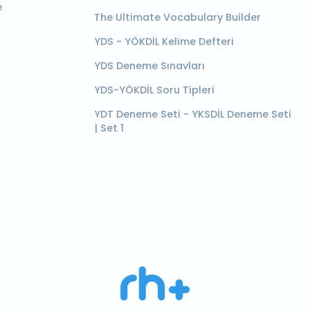
e
The Ultimate Vocabulary Builder
YDS - YÖKDİL Kelime Defteri
YDS Deneme Sınavları
YDS-YÖKDİL Soru Tipleri
YDT Deneme Seti - YKSDİL Deneme Seti
| Set 1