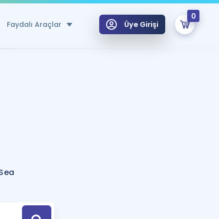
0
Faydalı Araçlar
Üye Girişi
klar
n Ücretsiz Kaynaklar
 için Özel Sözlük
Sepetin Şu An Boş.
ma
uan Hesaplama Aracı
i Hoca ile seni sınava hazırlayacak onlarca eğitim seni bekliyor!
Şifremi Hatırlamıyorum
GİRİŞ YAP
-Sea
azırlananlar için Öneriler
kvimi
ÜYE DEĞİLİM
arı Tek Takvimde