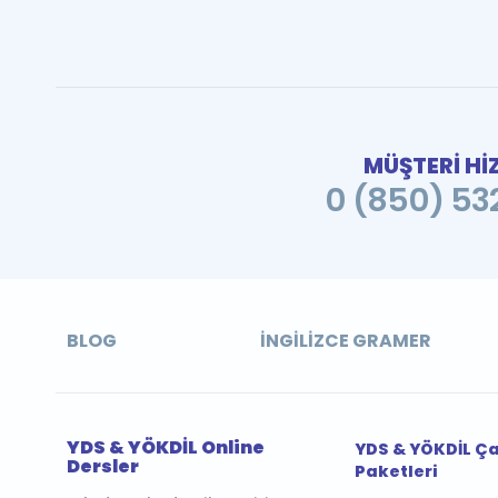
MÜŞTERİ Hİ
0 (850) 532
BLOG
İNGILIZCE GRAMER
YDS & YÖKDİL Online
YDS & YÖKDİL Ç
Dersler
Paketleri