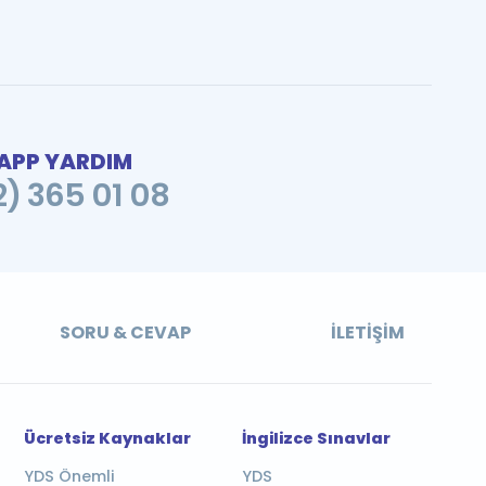
PP YARDIM
2) 365 01 08
SORU & CEVAP
İLETIŞIM
Ücretsiz Kaynaklar
İngilizce Sınavlar
YDS Önemli
YDS