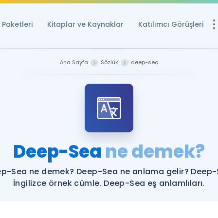
Paketleri
Kitaplar ve Kaynaklar
Katılımcı Görüşleri
Ücretsiz Kayna
Ana Sayfa
Sözlük
deep-sea
YDS ve YÖKDİL içi
Sözlük
İngilizce Sınavları
Puan Hesapla
Deep-Sea
ne demek?
YDS ve YÖKDİL P
Remz
Rehberlik Aracı
p-Sea ne demek? Deep-Sea ne anlama gelir? Deep
YDS ve YÖKDİL'e H
İngilizce örnek cümle. Deep-Sea eş anlamlıları.
ÖSYM Sınav Ta
Tüm ÖSYM Sınavl