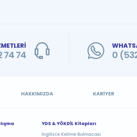
ZMETLERİ
WHATSA
 74 74
0 (53
HAKKIMIZDA
KARIYER
alışma
YDS & YÖKDİL Kitapları
İngilizce Kelime Bulmacası