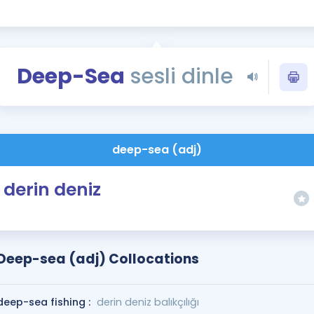
Kampanyalar
Eğitim ve Kitaplar
Blog
Deep-Sea
sesli dinle
YDS - YÖKDİL Tüm S
İngilizce Gram
İngilizce Gramer
deep-sea (adj)
derin deniz
Deep-sea (adj) Collocations
deep-sea fishing :
derin deniz balıkçılığı