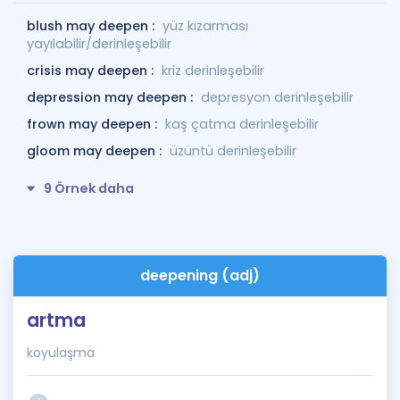
blush may deepen :
yüz kızarması
yayılabilir/derinleşebilir
crisis may deepen :
kriz derinleşebilir
depression may deepen :
depresyon derinleşebilir
frown may deepen :
kaş çatma derinleşebilir
gloom may deepen :
üzüntü derinleşebilir
9 Örnek daha
deepening (adj)
artma
koyulaşma