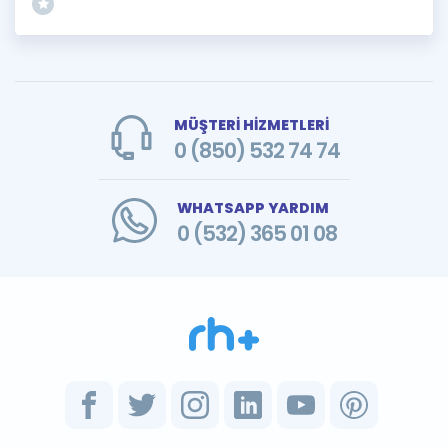
MÜŞTERİ HİZMETLERİ
0 (850) 532 74 74
WHATSAPP YARDIM
0 (532) 365 01 08