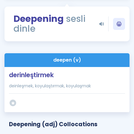
Puan Hesaplama
Deepening
sesli
Rehberlik Aracı
dinle
ÖSYM Sınav Takvimi
Kampanyalar
Blog
deepen (v)
İngilizce Gramer
derinleştirmek
deinleşmek, koyulaştırmak, koyulaşmak
Deepening (adj) Collocations