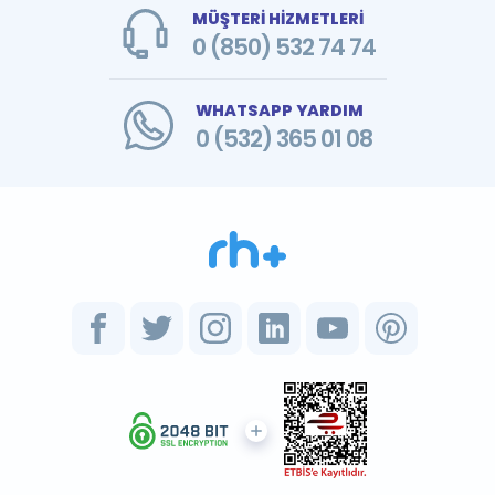
MÜŞTERİ HİZMETLERİ
0 (850) 532 74 74
WHATSAPP YARDIM
0 (532) 365 01 08