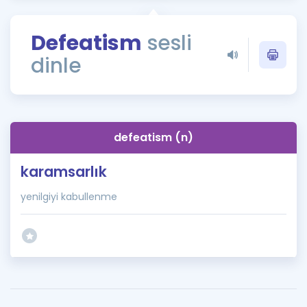
Puan Hesaplama
Defeatism
sesli
Rehberlik Aracı
dinle
ÖSYM Sınav Takvimi
Kampanyalar
Blog
defeatism (n)
İngilizce Gramer
karamsarlık
yenilgiyi kabullenme