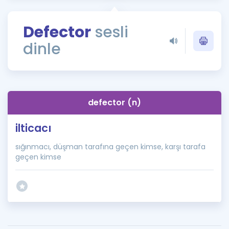
Puan Hesaplama
Defector
sesli
Rehberlik Aracı
dinle
ÖSYM Sınav Takvimi
Kampanyalar
Blog
defector (n)
İngilizce Gramer
ilticacı
sığınmacı, düşman tarafına geçen kimse, karşı tarafa
geçen kimse