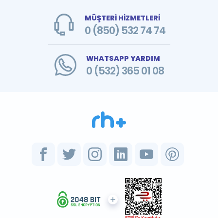
MÜŞTERİ HİZMETLERİ
0 (850) 532 74 74
WHATSAPP YARDIM
0 (532) 365 01 08