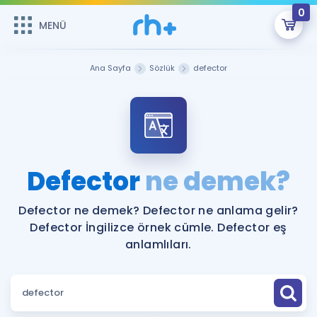
0
MENÜ
MENÜ
Üye Girişi
Ana Sayfa
Sözlük
defector
Online Dersler
Sepetin Şu An Boş.
Çalışma Paketleri
Remzi Hoca ile seni sınava hazırlayacak onlarca eğitim seni
bekliyor!
Kitaplar ve Kaynaklar
GİRİŞ YAP
Defector
ne demek?
Katılımcı Görüşleri
Şifremi Hatırlamıyorum
Defector ne demek? Defector ne anlama gelir?
Defector İngilizce örnek cümle. Defector eş
ÜYE DEĞİLİM
Faydalı Araçlar
anlamlıları.
Ücretsiz Kaynaklar
Blog
İngilizce Gramer
Hakkımızda
Kariyer
Sözlük
Soru & Cevap
İletişim