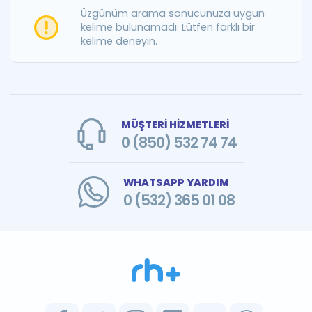
Puan Hesaplama
Üzgünüm arama sonucunuza uygun
kelime bulunamadı. Lütfen farklı bir
kelime deneyin.
Rehberlik Aracı
ÖSYM Sınav Takvimi
Kampanyalar
MÜŞTERİ HİZMETLERİ
Blog
0 (850) 532 74 74
İngilizce Gramer
WHATSAPP YARDIM
0 (532) 365 01 08