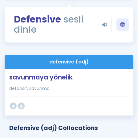
Puan Hesaplama
Defensive
sesli
Rehberlik Aracı
dinle
ÖSYM Sınav Takvimi
Kampanyalar
Blog
defensive (adj)
İngilizce Gramer
savunmaya yönelik
defansif, savunma
Defensive (adj) Collocations