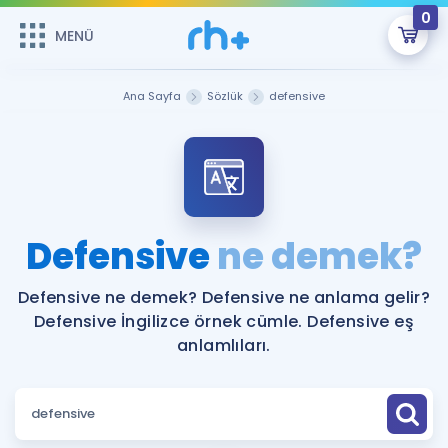
0
MENÜ
MENÜ
Üye Girişi
Ana Sayfa
Sözlük
defensive
Online Dersler
Sepetin Şu An Boş.
Çalışma Paketleri
Remzi Hoca ile seni sınava hazırlayacak onlarca eğitim seni
bekliyor!
Kitaplar ve Kaynaklar
GİRİŞ YAP
Defensive
ne demek?
Katılımcı Görüşleri
Şifremi Hatırlamıyorum
Defensive ne demek? Defensive ne anlama gelir?
Defensive İngilizce örnek cümle. Defensive eş
ÜYE DEĞİLİM
Faydalı Araçlar
anlamlıları.
Ücretsiz Kaynaklar
Blog
İngilizce Gramer
Hakkımızda
Kariyer
Sözlük
Soru & Cevap
İletişim