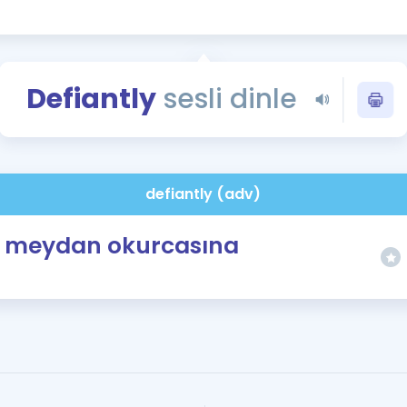
Kampanyalar
Eğitim ve Kitaplar
Blog
Defiantly
sesli dinle
YDS - YÖKDİL Tüm S
İngilizce Gram
İngilizce Gramer
defiantly (adv)
meydan okurcasına