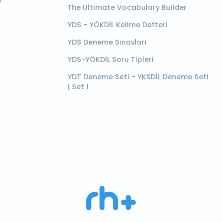
e
The Ultimate Vocabulary Builder
YDS - YÖKDİL Kelime Defteri
YDS Deneme Sınavları
YDS-YÖKDİL Soru Tipleri
YDT Deneme Seti - YKSDİL Deneme Seti
| Set 1