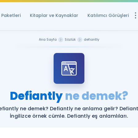
Paketleri
Kitaplar ve Kaynaklar
Katılımcı Görüşleri
Ücretsiz Kayna
Ana Sayfa
Sözlük
defiantly
YDS ve YÖKDİL içi
Sözlük
İngilizce Sınavları
Puan Hesapla
Defiantly
ne demek?
YDS ve YÖKDİL P
Remz
Rehberlik Aracı
efiantly ne demek? Defiantly ne anlama gelir? Defiant
YDS ve YÖKDİL'e H
İngilizce örnek cümle. Defiantly eş anlamlıları.
ÖSYM Sınav Ta
Tüm ÖSYM Sınavl