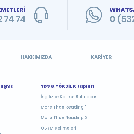
ZMETLERİ
WHATSA
 74 74
0 (53
HAKKIMIZDA
KARIYER
alışma
YDS & YÖKDİL Kitapları
İngilizce Kelime Bulmacası
More Than Reading 1
More Than Reading 2
ÖSYM Kelimeleri