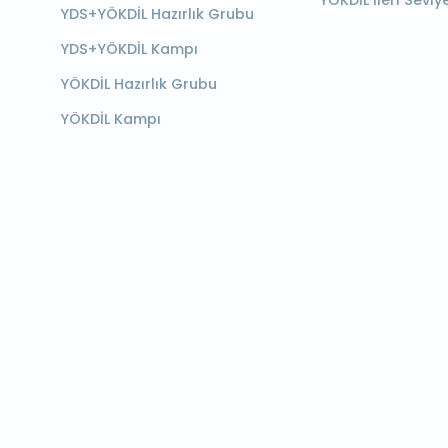
YÖKDİL İleri Seviy
YDS+YÖKDİL Hazırlık Grubu
YDS+YÖKDİL Kampı
YÖKDİL Hazırlık Grubu
YÖKDİL Kampı