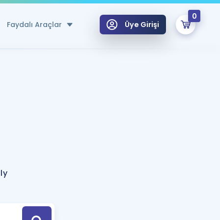
0
Faydalı Araçlar
Üye Girişi
klar
n Ücretsiz Kaynaklar
 için Özel Sözlük
Sepetin Şu An Boş.
ma
uan Hesaplama Aracı
i Hoca ile seni sınava hazırlayacak onlarca eğitim seni bekliyor!
Şifremi Hatırlamıyorum
GİRİŞ YAP
ly
azırlananlar için Öneriler
kvimi
ÜYE DEĞİLİM
arı Tek Takvimde