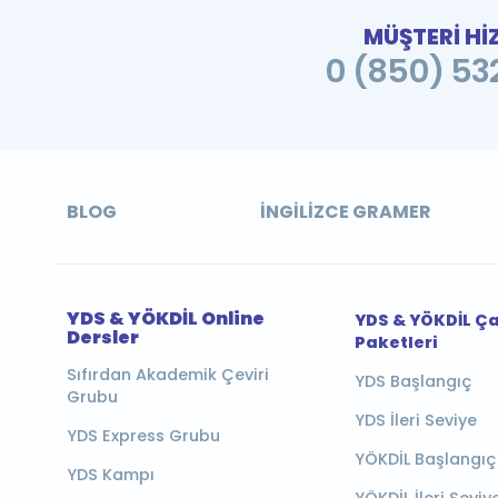
MÜŞTERİ Hİ
0 (850) 532
BLOG
İNGILIZCE GRAMER
YDS & YÖKDİL Online
YDS & YÖKDİL Ç
Dersler
Paketleri
Sıfırdan Akademik Çeviri
YDS Başlangıç
Grubu
YDS İleri Seviye
YDS Express Grubu
YÖKDİL Başlangıç
YDS Kampı