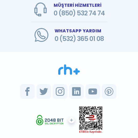
MÜŞTERİ HİZMETLERİ
0 (850) 532 74 74
WHATSAPP YARDIM
0 (532) 365 01 08