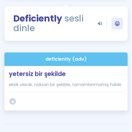
Puan Hesaplama
Deficiently
sesli
Rehberlik Aracı
dinle
ÖSYM Sınav Takvimi
Kampanyalar
Blog
deficiently (adv)
İngilizce Gramer
yetersiz bir şekilde
eksik olarak, noksan bir şekilde, tamamlanmamış halde