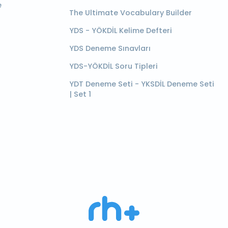
e
The Ultimate Vocabulary Builder
YDS - YÖKDİL Kelime Defteri
YDS Deneme Sınavları
YDS-YÖKDİL Soru Tipleri
YDT Deneme Seti - YKSDİL Deneme Seti
| Set 1