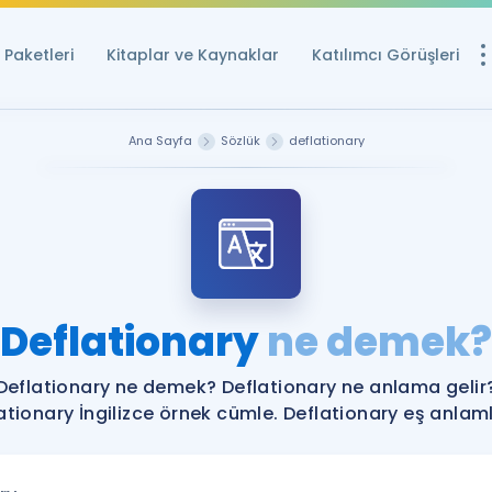
Paketleri
Kitaplar ve Kaynaklar
Katılımcı Görüşleri
Ücretsiz Kayna
Ana Sayfa
Sözlük
deflationary
YDS ve YÖKDİL içi
Sözlük
İngilizce Sınavları
Puan Hesapla
Deflationary
ne demek?
YDS ve YÖKDİL P
Remz
Rehberlik Aracı
Deflationary ne demek? Deflationary ne anlama gelir
YDS ve YÖKDİL'e H
ationary İngilizce örnek cümle. Deflationary eş anlamlı
ÖSYM Sınav Ta
Tüm ÖSYM Sınavl