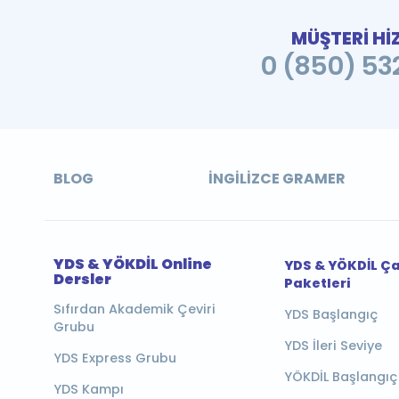
MÜŞTERİ Hİ
0 (850) 532
BLOG
İNGILIZCE GRAMER
YDS & YÖKDİL Online
YDS & YÖKDİL Ç
Dersler
Paketleri
Sıfırdan Akademik Çeviri
YDS Başlangıç
Grubu
YDS İleri Seviye
YDS Express Grubu
YÖKDİL Başlangıç
YDS Kampı