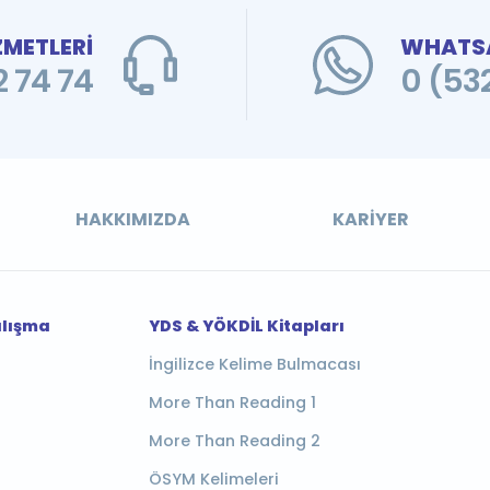
ZMETLERİ
WHATSA
 74 74
0 (53
HAKKIMIZDA
KARIYER
alışma
YDS & YÖKDİL Kitapları
İngilizce Kelime Bulmacası
More Than Reading 1
More Than Reading 2
ÖSYM Kelimeleri