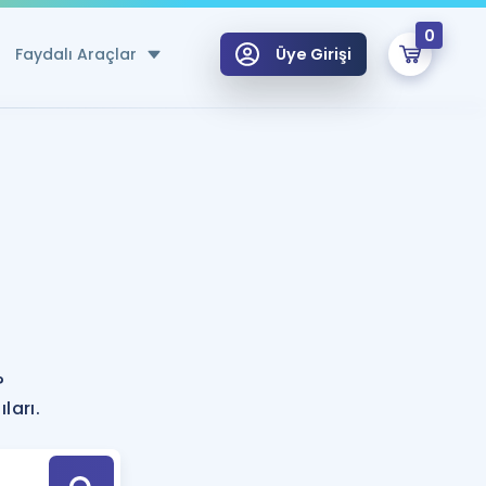
0
Faydalı Araçlar
Üye Girişi
klar
n Ücretsiz Kaynaklar
 için Özel Sözlük
Sepetin Şu An Boş.
ma
uan Hesaplama Aracı
i Hoca ile seni sınava hazırlayacak onlarca eğitim seni bekliyor!
Şifremi Hatırlamıyorum
GİRİŞ YAP
?
azırlananlar için Öneriler
ları.
kvimi
ÜYE DEĞİLİM
arı Tek Takvimde