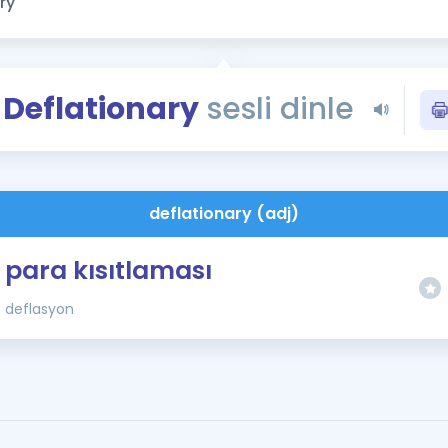
Kampanyalar
Eğitim ve Kitaplar
Blog
Deflationary
sesli dinle
YDS - YÖKDİL Tüm S
İngilizce Gram
İngilizce Gramer
deflationary (adj)
para kısıtlaması
deflasyon