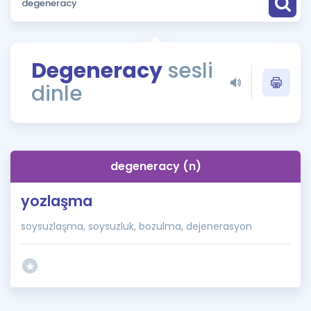
Puan Hesaplama
Rehberlik Aracı
Degeneracy
sesli
ÖSYM Sınav Takvimi
dinle
Kampanyalar
Blog
degeneracy (n)
İngilizce Gramer
yozlaşma
soysuzlaşma, soysuzluk, bozulma, dejenerasyon