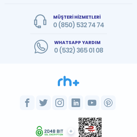
MÜŞTERİ HİZMETLERİ
0 (850) 532 74 74
WHATSAPP YARDIM
0 (532) 365 01 08