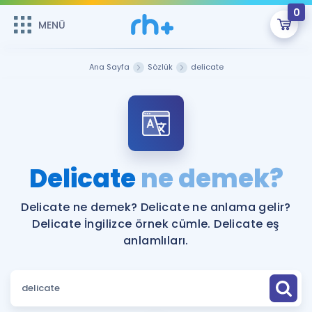
0
MENÜ
MENÜ
Üye Girişi
Ana Sayfa
Sözlük
delicate
Online Dersler
Sepetin Şu An Boş.
Çalışma Paketleri
Remzi Hoca ile seni sınava hazırlayacak onlarca eğitim seni
bekliyor!
Kitaplar ve Kaynaklar
GİRİŞ YAP
Delicate
ne demek?
Katılımcı Görüşleri
Şifremi Hatırlamıyorum
Delicate ne demek? Delicate ne anlama gelir?
Delicate İngilizce örnek cümle. Delicate eş
ÜYE DEĞİLİM
Faydalı Araçlar
anlamlıları.
Ücretsiz Kaynaklar
Blog
İngilizce Gramer
Hakkımızda
Kariyer
Sözlük
Soru & Cevap
İletişim