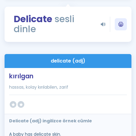
Puan Hesaplama
Delicate
sesli
Rehberlik Aracı
dinle
ÖSYM Sınav Takvimi
Kampanyalar
Blog
delicate (adj)
İngilizce Gramer
kırılgan
hassas, kolay kırılabilen, zarif
Delicate (adj) ingilizce örnek cümle
A baby has delicate skin.