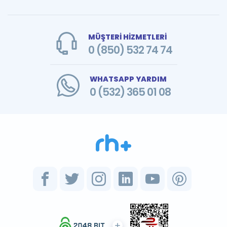
MÜŞTERİ HİZMETLERİ
0 (850) 532 74 74
WHATSAPP YARDIM
0 (532) 365 01 08