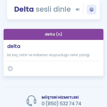
Puan Hesaplama
Delta
sesli dinle
Rehberlik Aracı
ÖSYM Sınav Takvimi
delta (n)
Kampanyalar
delta
Blog
bir kaç nehir ve kollarının oluşturduğu nehir yatağı
İngilizce Gramer
MÜŞTERİ HİZMETLERİ
0 (850) 532 74 74